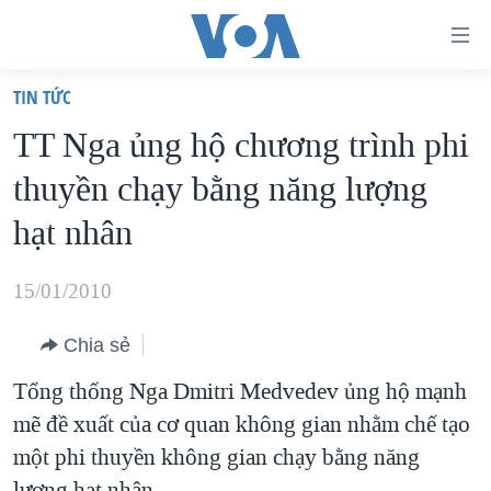
Đường
dẫn
TIN TỨC
truy
TRANG CHỦ
TT Nga ủng hộ chương trình phi
cập
VIỆT NAM
thuyền chạy bằng năng lượng
Tới
HOA KỲ
nội
hạt nhân
BIỂN ĐÔNG
dung
THẾ GIỚI
chính
15/01/2010
BLOG
Tới
Chia sẻ
điều
DIỄN ĐÀN
hướng
Tổng thống Nga Dmitri Medvedev ủng hộ mạnh
MỤC
chính
mẽ đề xuất của cơ quan không gian nhằm chế tạo
CHUYÊN ĐỀ
TỰ DO BÁO CHÍ
Đi
một phi thuyền không gian chạy bằng năng
HỌC TIẾNG ANH
VẠCH TRẦN TIN GIẢ
CHIẾN TRANH THƯƠNG MẠI CỦA MỸ: QUÁ KHỨ VÀ HIỆN
tới
lượng hạt nhân.