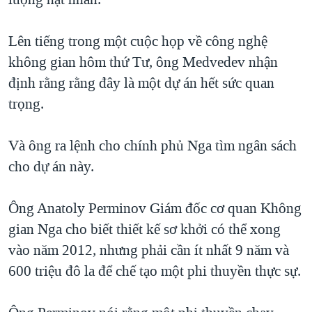
TẠI
VIDEO
"Tìm"
NGƯỜI VIỆT HẢI NGOẠI
HÀNH TRÌNH BẦU CỬ 2024
NGHE
Lên tiếng trong một cuộc họp về công nghệ
ĐỜI SỐNG
MỘT NĂM CHIẾN TRANH TẠI DẢI GAZA
không gian hôm thứ Tư, ông Medvedev nhận
KINH TẾ
MẠNG XÃ HỘI
định rằng rằng đây là một dự án hết sức quan
GIẢI MÃ VÀNH ĐAI & CON ĐƯỜNG
KHOA HỌC
trọng.
NGÀY TỊ NẠN THẾ GIỚI
SỨC KHOẺ
TRỊNH VĨNH BÌNH - NGƯỜI HẠ 'BÊN THẮNG CUỘC'
Ngôn ngữ khác
VĂN HOÁ
Và ông ra lệnh cho chính phủ Nga tìm ngân sách
GROUND ZERO – XƯA VÀ NAY
cho dự án này.
THỂ THAO
CHI PHÍ CHIẾN TRANH AFGHANISTAN
GIÁO DỤC
Ông Anatoly Perminov Giám đốc cơ quan Không
CÁC GIÁ TRỊ CỘNG HÒA Ở VIỆT NAM
gian Nga cho biết thiết kế sơ khởi có thể xong
THƯỢNG ĐỈNH TRUMP-KIM TẠI VIỆT NAM
vào năm 2012, nhưng phải cần ít nhất 9 năm và
TRỊNH VĨNH BÌNH VS. CHÍNH PHỦ VIỆT NAM
600 triệu đô la để chế tạo một phi thuyền thực sự.
NGƯ DÂN VIỆT VÀ LÀN SÓNG TRỘM HẢI SÂM
BÊN KIA QUỐC LỘ: TIẾNG VỌNG TỪ NÔNG THÔN MỸ