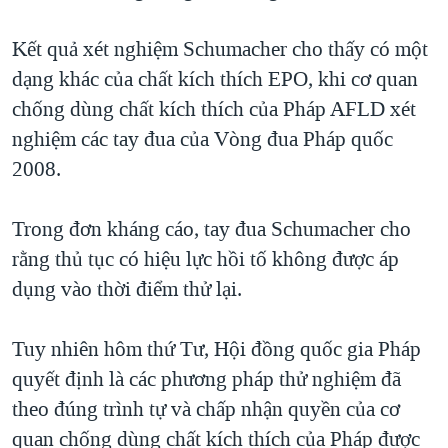
TẠI
VIDEO
"Tìm"
NGƯỜI VIỆT HẢI NGOẠI
HÀNH TRÌNH BẦU CỬ 2024
Kết quả xét nghiệm Schumacher cho thấy có một
NGHE
ĐỜI SỐNG
dạng khác của chất kích thích EPO, khi cơ quan
MỘT NĂM CHIẾN TRANH TẠI DẢI GAZA
KINH TẾ
chống dùng chất kích thích của Pháp AFLD xét
MẠNG XÃ HỘI
GIẢI MÃ VÀNH ĐAI & CON ĐƯỜNG
KHOA HỌC
nghiệm các tay đua của Vòng đua Pháp quốc
NGÀY TỊ NẠN THẾ GIỚI
2008.
SỨC KHOẺ
TRỊNH VĨNH BÌNH - NGƯỜI HẠ 'BÊN THẮNG CUỘC'
Ngôn ngữ khác
VĂN HOÁ
GROUND ZERO – XƯA VÀ NAY
Trong đơn kháng cáo, tay đua Schumacher cho
THỂ THAO
rằng thủ tục có hiệu lực hồi tố không được áp
CHI PHÍ CHIẾN TRANH AFGHANISTAN
GIÁO DỤC
dụng vào thời điểm thử lại.
CÁC GIÁ TRỊ CỘNG HÒA Ở VIỆT NAM
THƯỢNG ĐỈNH TRUMP-KIM TẠI VIỆT NAM
Tuy nhiên hôm thứ Tư, Hội đồng quốc gia Pháp
TRỊNH VĨNH BÌNH VS. CHÍNH PHỦ VIỆT NAM
quyết định là các phương pháp thử nghiệm đã
NGƯ DÂN VIỆT VÀ LÀN SÓNG TRỘM HẢI SÂM
theo đúng trình tự và chấp nhận quyền của cơ
quan chống dùng chất kích thích của Pháp được
BÊN KIA QUỐC LỘ: TIẾNG VỌNG TỪ NÔNG THÔN MỸ