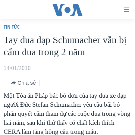
Đường
dẫn
TIN TỨC
truy
TRANG CHỦ
Tay đua đạp Schumacher vẫn bị
cập
VIỆT NAM
cấm đua trong 2 năm
Tới
HOA KỲ
nội
BIỂN ĐÔNG
14/01/2010
dung
THẾ GIỚI
chính
Chia sẻ
BLOG
Tới
Một Tòa án Pháp bác bỏ đơn của tay đua xe đạp
điều
DIỄN ĐÀN
người Đức Stefan Schumacher yêu cầu bãi bỏ
hướng
MỤC
phán quyết cấm tham dự các cuộc đua trong vòng
chính
CHUYÊN ĐỀ
TỰ DO BÁO CHÍ
hai năm, sau khi thử thấy có chất kích thích
Đi
HỌC TIẾNG ANH
CERA làm tăng hồng cầu trong máu.
VẠCH TRẦN TIN GIẢ
CHIẾN TRANH THƯƠNG MẠI CỦA MỸ: QUÁ KHỨ VÀ HIỆN
tới