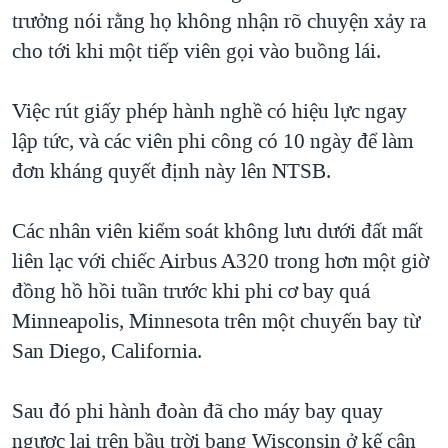
trưởng nói rằng họ không nhận rõ chuyện xảy ra
QUAN HỆ VIỆT MỸ
cho tới khi một tiếp viên gọi vào buồng lái.
Việc rút giấy phép hành nghề có hiệu lực ngay
lập tức, và các viên phi công có 10 ngày để làm
đơn kháng quyết định này lên NTSB.
Các nhân viên kiểm soát không lưu dưới đất mất
liên lạc với chiếc Airbus A320 trong hơn một giờ
đồng hồ hồi tuần trước khi phi cơ bay quá
Minneapolis, Minnesota trên một chuyến bay từ
San Diego, California.
Sau đó phi hành đoàn đã cho máy bay quay
ngược lại trên bầu trời bang Wisconsin ở kế cận