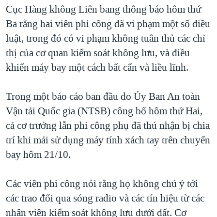
TẠI
Cục Hàng không Liên bang thông báo hôm thứ
VIDEO
"Tìm"
NGƯỜI VIỆT HẢI NGOẠI
HÀNH TRÌNH BẦU CỬ 2024
Ba rằng hai viên phi công đã vi phạm một số điều
NGHE
ĐỜI SỐNG
luật, trong đó có vi phạm không tuân thủ các chỉ
MỘT NĂM CHIẾN TRANH TẠI DẢI GAZA
KINH TẾ
thị của cơ quan kiểm soát không lưu, và điều
MẠNG XÃ HỘI
GIẢI MÃ VÀNH ĐAI & CON ĐƯỜNG
KHOA HỌC
khiển máy bay một cách bất cẩn và liều lĩnh.
NGÀY TỊ NẠN THẾ GIỚI
SỨC KHOẺ
TRỊNH VĨNH BÌNH - NGƯỜI HẠ 'BÊN THẮNG CUỘC'
Trong một báo cáo ban đầu do Ủy Ban An toàn
Ngôn ngữ khác
VĂN HOÁ
GROUND ZERO – XƯA VÀ NAY
Vận tải Quốc gia (NTSB) công bố hôm thứ Hai,
THỂ THAO
cả cơ trưởng lẫn phi công phụ đã thú nhận bị chia
CHI PHÍ CHIẾN TRANH AFGHANISTAN
GIÁO DỤC
trí khi mải sử dụng máy tính xách tay trên chuyến
CÁC GIÁ TRỊ CỘNG HÒA Ở VIỆT NAM
bay hôm 21/10.
THƯỢNG ĐỈNH TRUMP-KIM TẠI VIỆT NAM
TRỊNH VĨNH BÌNH VS. CHÍNH PHỦ VIỆT NAM
Các viên phi công nói rằng họ không chú ý tới
NGƯ DÂN VIỆT VÀ LÀN SÓNG TRỘM HẢI SÂM
các trao đổi qua sóng radio và các tín hiệu từ các
nhân viên kiểm soát không lưu dưới đất. Cơ
BÊN KIA QUỐC LỘ: TIẾNG VỌNG TỪ NÔNG THÔN MỸ