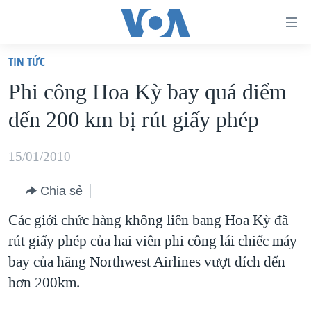
Đường
dẫn
TIN TỨC
truy
TRANG CHỦ
Phi công Hoa Kỳ bay quá điểm
cập
VIỆT NAM
đến 200 km bị rút giấy phép
Tới
HOA KỲ
nội
BIỂN ĐÔNG
15/01/2010
dung
THẾ GIỚI
chính
Chia sẻ
BLOG
Tới
Các giới chức hàng không liên bang Hoa Kỳ đã
điều
DIỄN ĐÀN
rút giấy phép của hai viên phi công lái chiếc máy
hướng
MỤC
bay của hãng Northwest Airlines vượt đích đến
chính
CHUYÊN ĐỀ
TỰ DO BÁO CHÍ
hơn 200km.
Đi
HỌC TIẾNG ANH
VẠCH TRẦN TIN GIẢ
CHIẾN TRANH THƯƠNG MẠI CỦA MỸ: QUÁ KHỨ VÀ HIỆN
tới