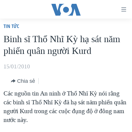
Đường
dẫn
TIN TỨC
truy
TRANG CHỦ
Binh sĩ Thổ Nhĩ Kỳ hạ sát năm
cập
VIỆT NAM
phiến quân người Kurd
Tới
HOA KỲ
nội
BIỂN ĐÔNG
15/01/2010
dung
THẾ GIỚI
chính
Chia sẻ
BLOG
Tới
Các nguồn tin An ninh ở Thổ Nhĩ Kỳ nói rằng
điều
DIỄN ĐÀN
các binh sĩ Thổ Nhĩ Kỳ đã hạ sát năm phiến quân
hướng
MỤC
người Kurd trong các cuộc đụng độ ở đông nam
chính
CHUYÊN ĐỀ
TỰ DO BÁO CHÍ
nước này.
Đi
HỌC TIẾNG ANH
VẠCH TRẦN TIN GIẢ
CHIẾN TRANH THƯƠNG MẠI CỦA MỸ: QUÁ KHỨ VÀ HIỆN
tới