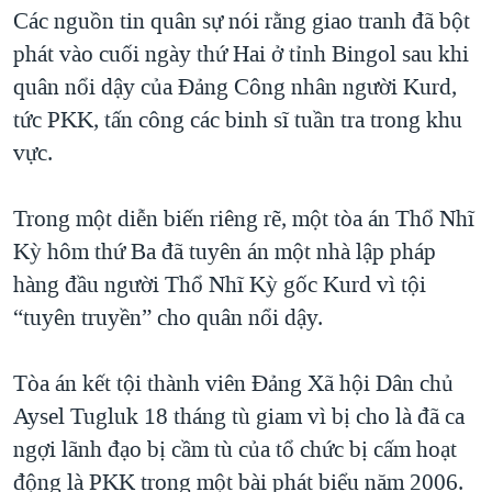
TẠI
Các nguồn tin quân sự nói rằng giao tranh đã bột
VIDEO
"Tìm"
NGƯỜI VIỆT HẢI NGOẠI
HÀNH TRÌNH BẦU CỬ 2024
phát vào cuối ngày thứ Hai ở tỉnh Bingol sau khi
NGHE
ĐỜI SỐNG
quân nổi dậy của Đảng Công nhân người Kurd,
MỘT NĂM CHIẾN TRANH TẠI DẢI GAZA
KINH TẾ
tức PKK, tấn công các binh sĩ tuần tra trong khu
MẠNG XÃ HỘI
GIẢI MÃ VÀNH ĐAI & CON ĐƯỜNG
KHOA HỌC
vực.
NGÀY TỊ NẠN THẾ GIỚI
SỨC KHOẺ
TRỊNH VĨNH BÌNH - NGƯỜI HẠ 'BÊN THẮNG CUỘC'
Trong một diễn biến riêng rẽ, một tòa án Thổ Nhĩ
Ngôn ngữ khác
VĂN HOÁ
GROUND ZERO – XƯA VÀ NAY
Kỳ hôm thứ Ba đã tuyên án một nhà lập pháp
THỂ THAO
hàng đầu người Thổ Nhĩ Kỳ gốc Kurd vì tội
CHI PHÍ CHIẾN TRANH AFGHANISTAN
GIÁO DỤC
“tuyên truyền” cho quân nổi dậy.
CÁC GIÁ TRỊ CỘNG HÒA Ở VIỆT NAM
THƯỢNG ĐỈNH TRUMP-KIM TẠI VIỆT NAM
Tòa án kết tội thành viên Đảng Xã hội Dân chủ
TRỊNH VĨNH BÌNH VS. CHÍNH PHỦ VIỆT NAM
Aysel Tugluk 18 tháng tù giam vì bị cho là đã ca
NGƯ DÂN VIỆT VÀ LÀN SÓNG TRỘM HẢI SÂM
ngợi lãnh đạo bị cầm tù của tổ chức bị cấm hoạt
động là PKK trong một bài phát biểu năm 2006.
BÊN KIA QUỐC LỘ: TIẾNG VỌNG TỪ NÔNG THÔN MỸ