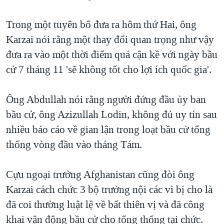
TẠI
VIDEO
"Tìm"
NGƯỜI VIỆT HẢI NGOẠI
HÀNH TRÌNH BẦU CỬ 2024
Trong một tuyên bố đưa ra hôm thứ Hai, ông
NGHE
ĐỜI SỐNG
Karzai nói rằng một thay đổi quan trọng như vậy
MỘT NĂM CHIẾN TRANH TẠI DẢI GAZA
KINH TẾ
đưa ra vào một thời điểm quá cận kề với ngày bầu
MẠNG XÃ HỘI
GIẢI MÃ VÀNH ĐAI & CON ĐƯỜNG
KHOA HỌC
cử 7 tháng 11 'sẽ không tốt cho lợi ích quốc gia'.
NGÀY TỊ NẠN THẾ GIỚI
SỨC KHOẺ
TRỊNH VĨNH BÌNH - NGƯỜI HẠ 'BÊN THẮNG CUỘC'
Ông Abdullah nói rằng người đứng đầu ủy ban
Ngôn ngữ khác
VĂN HOÁ
GROUND ZERO – XƯA VÀ NAY
bầu cử, ông Azizullah Lodin, không đủ uy tín sau
THỂ THAO
nhiều báo cáo về gian lận trong loạt bầu cử tổng
CHI PHÍ CHIẾN TRANH AFGHANISTAN
GIÁO DỤC
thống vòng đầu vào tháng Tám.
CÁC GIÁ TRỊ CỘNG HÒA Ở VIỆT NAM
THƯỢNG ĐỈNH TRUMP-KIM TẠI VIỆT NAM
Cựu ngoại trưởng Afghanistan cũng đòi ông
TRỊNH VĨNH BÌNH VS. CHÍNH PHỦ VIỆT NAM
Karzai cách chức 3 bộ trưởng nội các vì bị cho là
NGƯ DÂN VIỆT VÀ LÀN SÓNG TRỘM HẢI SÂM
đã coi thường luật lệ về bất thiên vị và đã công
khai vận động bầu cử cho tổng thống tại chức.
BÊN KIA QUỐC LỘ: TIẾNG VỌNG TỪ NÔNG THÔN MỸ