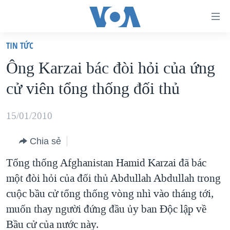
Đường
dẫn
TIN TỨC
truy
TRANG CHỦ
Ông Karzai bác đòi hỏi của ứng
cập
VIỆT NAM
cử viên tổng thống đối thủ
Tới
HOA KỲ
nội
BIỂN ĐÔNG
15/01/2010
dung
THẾ GIỚI
chính
Chia sẻ
BLOG
Tới
Tổng thống Afghanistan Hamid Karzai đã bác
điều
DIỄN ĐÀN
một đòi hỏi của đối thủ Abdullah Abdullah trong
hướng
MỤC
cuộc bầu cử tổng thống vòng nhì vào tháng tới,
chính
CHUYÊN ĐỀ
TỰ DO BÁO CHÍ
muốn thay người đứng đầu ủy ban Độc lập về
Đi
HỌC TIẾNG ANH
Bầu cử của nước này.
VẠCH TRẦN TIN GIẢ
CHIẾN TRANH THƯƠNG MẠI CỦA MỸ: QUÁ KHỨ VÀ HIỆN
tới