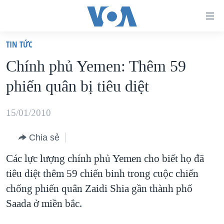
Đường
dẫn
TIN TỨC
truy
TRANG CHỦ
Chính phủ Yemen: Thêm 59
cập
VIỆT NAM
phiến quân bị tiêu diệt
Tới
HOA KỲ
nội
BIỂN ĐÔNG
15/01/2010
dung
THẾ GIỚI
chính
Chia sẻ
BLOG
Tới
Các lực lượng chính phủ Yemen cho biết họ đã
điều
DIỄN ĐÀN
tiêu diệt thêm 59 chiến binh trong cuộc chiến
hướng
MỤC
chống phiến quân Zaidi Shia gần thành phố
chính
CHUYÊN ĐỀ
TỰ DO BÁO CHÍ
Saada ở miền bắc.
Đi
HỌC TIẾNG ANH
VẠCH TRẦN TIN GIẢ
CHIẾN TRANH THƯƠNG MẠI CỦA MỸ: QUÁ KHỨ VÀ HIỆN
tới