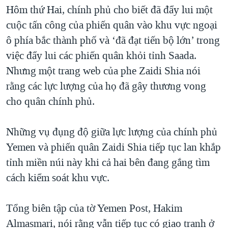
TẠI
Hôm thứ Hai, chính phủ cho biết đã đẩy lui một
VIDEO
"Tìm"
NGƯỜI VIỆT HẢI NGOẠI
HÀNH TRÌNH BẦU CỬ 2024
cuộc tấn công của phiến quân vào khu vực ngoại
NGHE
ĐỜI SỐNG
ô phía bắc thành phố và ‘đã đạt tiến bộ lớn’ trong
MỘT NĂM CHIẾN TRANH TẠI DẢI GAZA
KINH TẾ
việc đẩy lui các phiến quân khỏi tỉnh Saada.
MẠNG XÃ HỘI
GIẢI MÃ VÀNH ĐAI & CON ĐƯỜNG
KHOA HỌC
Nhưng một trang web của phe Zaidi Shia nói
NGÀY TỊ NẠN THẾ GIỚI
rằng các lực lượng của họ đã gây thương vong
SỨC KHOẺ
TRỊNH VĨNH BÌNH - NGƯỜI HẠ 'BÊN THẮNG CUỘC'
cho quân chính phủ.
Ngôn ngữ khác
VĂN HOÁ
GROUND ZERO – XƯA VÀ NAY
THỂ THAO
Những vụ đụng độ giữa lực lượng của chính phủ
CHI PHÍ CHIẾN TRANH AFGHANISTAN
GIÁO DỤC
Yemen và phiến quân Zaidi Shia tiếp tục lan khắp
CÁC GIÁ TRỊ CỘNG HÒA Ở VIỆT NAM
tỉnh miền núi này khi cả hai bên đang gắng tìm
THƯỢNG ĐỈNH TRUMP-KIM TẠI VIỆT NAM
cách kiểm soát khu vực.
TRỊNH VĨNH BÌNH VS. CHÍNH PHỦ VIỆT NAM
NGƯ DÂN VIỆT VÀ LÀN SÓNG TRỘM HẢI SÂM
Tổng biên tập của tờ Yemen Post, Hakim
Almasmari, nói rằng vẫn tiếp tục có giao tranh ở
BÊN KIA QUỐC LỘ: TIẾNG VỌNG TỪ NÔNG THÔN MỸ