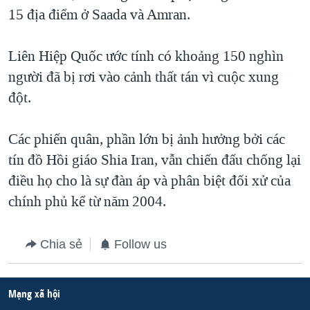
15 địa điểm ở Saada và Amran.
QUAN HỆ VIỆT MỸ
Liên Hiệp Quốc ước tính có khoảng 150 nghìn
người đã bị rơi vào cảnh thất tán vì cuộc xung
đột.
Các phiến quân, phần lớn bị ảnh hưởng bởi các
tín đồ Hồi giáo Shia Iran, vẫn chiến đấu chống lại
điều họ cho là sự đàn áp và phân biệt đối xử của
chính phủ kể từ năm 2004.
Chia sẻ
Follow us
Mạng xã hội