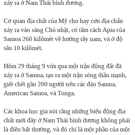
xảy ra ở Nam Thái bình dương.
TẠI
VIDEO
"Tìm"
NGƯỜI VIỆT HẢI NGOẠI
HÀNH TRÌNH BẦU CỬ 2024
NGHE
ĐỜI SỐNG
Cơ quan địa chất của Mỹ cho hay cơn địa chấn
MỘT NĂM CHIẾN TRANH TẠI DẢI GAZA
xảy ra vào sáng Chủ nhật, có tâm cách Apia của
KINH TẾ
MẠNG XÃ HỘI
GIẢI MÃ VÀNH ĐAI & CON ĐƯỜNG
Samoa 260 kilômét về hướng tây nam, và ở độ
KHOA HỌC
NGÀY TỊ NẠN THẾ GIỚI
sâu 10 kilômét.
SỨC KHOẺ
TRỊNH VĨNH BÌNH - NGƯỜI HẠ 'BÊN THẮNG CUỘC'
Ngôn ngữ khác
VĂN HOÁ
Hôm 29 tháng 9 vừa qua một trận động đất đã
GROUND ZERO – XƯA VÀ NAY
THỂ THAO
xảy ra ở Samoa, tạo ra một trận sóng thần mạnh,
CHI PHÍ CHIẾN TRANH AFGHANISTAN
giết chết gần 200 người trên các đảo Samoa,
GIÁO DỤC
CÁC GIÁ TRỊ CỘNG HÒA Ở VIỆT NAM
American Samoa, và Tonga.
THƯỢNG ĐỈNH TRUMP-KIM TẠI VIỆT NAM
Các khoa học gia nói rằng những biến động địa
TRỊNH VĨNH BÌNH VS. CHÍNH PHỦ VIỆT NAM
chất mới đây ở Nam Thái bình dương không phải
NGƯ DÂN VIỆT VÀ LÀN SÓNG TRỘM HẢI SÂM
là điều bất thường, và đó chỉ là một phần của một
BÊN KIA QUỐC LỘ: TIẾNG VỌNG TỪ NÔNG THÔN MỸ