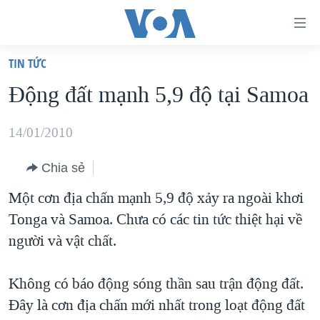
Đường
dẫn
TIN TỨC
truy
TRANG CHỦ
Động đất mạnh 5,9 độ tại Samoa
cập
VIỆT NAM
Tới
HOA KỲ
14/01/2010
nội
BIỂN ĐÔNG
dung
Chia sẻ
THẾ GIỚI
chính
Một cơn địa chấn mạnh 5,9 độ xảy ra ngoài khơi
BLOG
Tới
Tonga và Samoa. Chưa có các tin tức thiệt hại về
điều
DIỄN ĐÀN
người và vật chất.
hướng
MỤC
chính
Không có báo động sóng thần sau trận động đất.
CHUYÊN ĐỀ
TỰ DO BÁO CHÍ
Đi
Đây là cơn địa chấn mới nhất trong loạt động đất
HỌC TIẾNG ANH
VẠCH TRẦN TIN GIẢ
CHIẾN TRANH THƯƠNG MẠI CỦA MỸ: QUÁ KHỨ VÀ HIỆN
tới