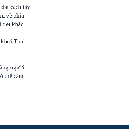
đất cách tây
km về phía
 tiết khác.
 khơi Thái
rằng người
có thể cảm