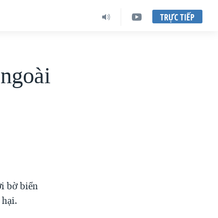
TRỰC TIẾP
 ngoài
ơi bờ biển
 hại.