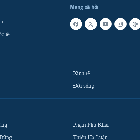
Mạng xã hội
am
ốc tế
Kinh tế
Ðời sống
ùng
Phạm Phú Khải
 Dũng
Thiên Hạ Luận