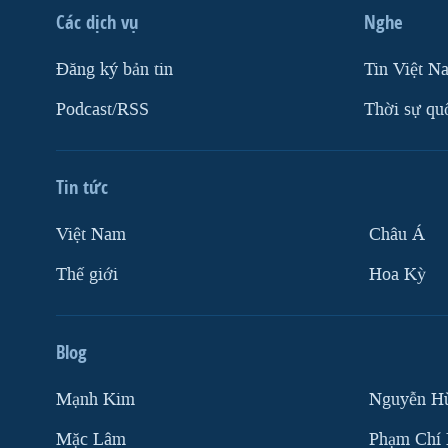
Các dịch vụ
Nghe
VIỆT NAM
NGƯ DÂN VIỆT VÀ LÀN SÓNG
Ðăng ký bản tin
Tin Việt N
TRỘM HẢI SÂM
Podcast/RSS
Thời sự qu
BÊN KIA QUỐC LỘ: TIẾNG VỌNG
TỪ NÔNG THÔN MỸ
QUAN HỆ VIỆT MỸ
Tin tức
Việt Nam
Châu Á
Thế giới
Hoa Kỳ
Blog
Mạnh Kim
Nguyễn H
Mặc Lâm
Phạm Chí