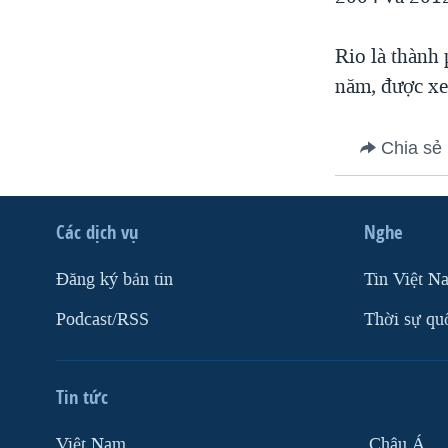
VIỆT NAM
Rio là thành 
NGƯ DÂN VIỆT VÀ LÀN SÓNG
TRỘM HẢI SÂM
năm, được xe
BÊN KIA QUỐC LỘ: TIẾNG VỌNG
TỪ NÔNG THÔN MỸ
Chia sẻ
QUAN HỆ VIỆT MỸ
Các dịch vụ
Nghe
Ðăng ký bản tin
Tin Việt N
Podcast/RSS
Thời sự qu
Tin tức
Việt Nam
Châu Á