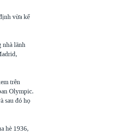
định vừa kể
g nhà lãnh
Madrid,
xem trên
ban Olympic.
và sau đó họ
ùa hè 1936,