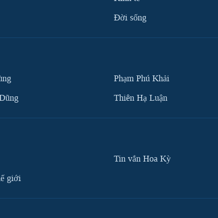
Ðời sống
ùng
Phạm Phú Khải
 Dũng
Thiên Hạ Luận
Tin vắn Hoa Kỳ
ế giới