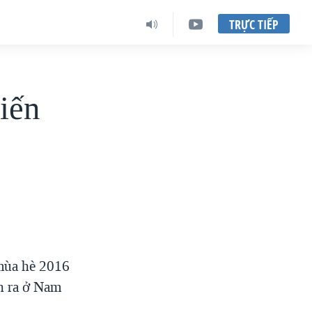
TRỰC TIẾP
iến
mùa hè 2016
ễn ra ở Nam