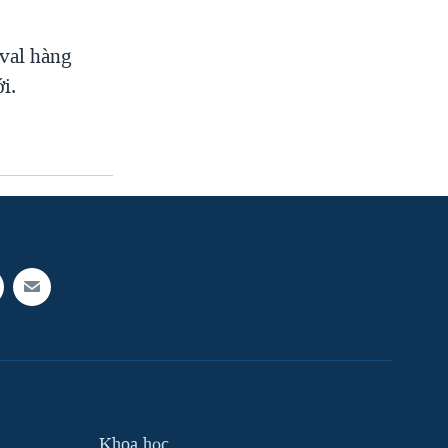
ival hàng
i.
Khoa học