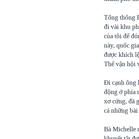
VIỆT NAM
Tổng thống H
NGƯ DÂN VIỆT VÀ LÀN SÓNG
TRỘM HẢI SÂM
đi vài khu ph
của tôi để đó
BÊN KIA QUỐC LỘ: TIẾNG VỌNG
TỪ NÔNG THÔN MỸ
này, quốc gia
QUAN HỆ VIỆT MỸ
được khích lệ
Thế vận hội 
Đi cạnh ông 
động ở phía 
xơ cứng, đã g
cả những bài 
Bà Michelle 
khuyết tật đư