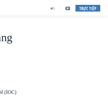
TRỰC TIẾP
ăng
tế (IOC)