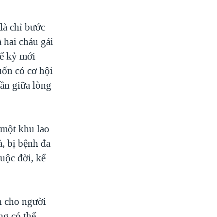
là chỉ bước
 hai cháu gái
hế kỷ mới
uốn có cơ hội
hần giữa lòng
 một khu lao
, bị bệnh đa
uộc đời, kể
h cho người
ng có thể