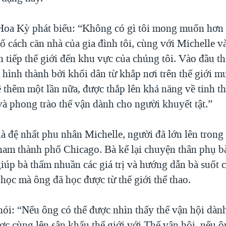
oa Kỳ phát biểu: “Không có gì tôi mong muốn hơn 
ố cách căn nhà của gia đình tôi, cùng với Michelle và
n tiếp thế giới đến khu vực của chúng tôi. Vào đầu t
 hình thành bởi khối dân từ khắp nơi trên thế giới m
 thêm một lần nữa, được thắp lên khả năng về tinh t
và phong trào thế vận dành cho người khuyết tật.”
là đệ nhất phu nhân Michelle, người đã lớn lên trong
nam thành phố Chicago. Bà kể lại chuyện thân phụ bà
iúp bà thấm nhuần các giá trị và hướng dẫn bà suốt c
học mà ông đã học được từ thế giới thể thao.
nói: “Nếu ông có thể được nhìn thấy thế vận hội dàn
ợc cùng lên sân khấu thế giới với Thế vận hội, nếu ô