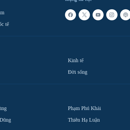
am
ốc tế
Kinh tế
Ðời sống
ùng
Phạm Phú Khải
 Dũng
Thiên Hạ Luận