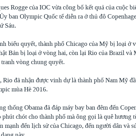
ques Rogge của IOC vừa công bố kết quả của cuộc biể
 Ủy ban Olympic Quốc tế diễn ra ở thủ đô Copenhag
ứ Sáu.
ình biểu quyết, thành phố Chicago của Mỹ bị loại ở 
t Bản bị loại ở vòng hai, còn lại Rio của Brazil và
tranh vòng chung quyết.
, Rio đã nhận được vinh dự là thành phố Nam Mỹ đầ
mpic mùa Hè 2016.
ổng thống Obama đã đáp máy bay ban đêm đến Cope
 phút chót cho thành phố mà ông gọi là quê hương 
n mạnh đến lịch sử của Chicago, đến người dân và s
 dạng này.