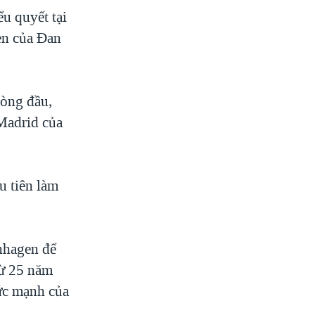
u quyết tại
en của Đan
vòng đầu,
 Madrid của
u tiên làm
nhagen để
từ 25 năm
ức mạnh của