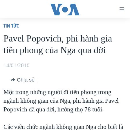
Đường
dẫn
TIN TỨC
truy
TRANG CHỦ
Pavel Popovich, phi hành gia
cập
VIỆT NAM
tiên phong của Nga qua đời
Tới
HOA KỲ
nội
BIỂN ĐÔNG
14/01/2010
dung
THẾ GIỚI
chính
Chia sẻ
BLOG
Tới
Một trong những người đi tiên phong trong
điều
DIỄN ĐÀN
ngành không gian của Nga, phi hành gia Pavel
hướng
MỤC
Popovich đã qua đời, hưởng thọ 78 tuổi.
chính
CHUYÊN ĐỀ
TỰ DO BÁO CHÍ
Đi
HỌC TIẾNG ANH
Các viên chức ngành không gian Nga cho biết là
VẠCH TRẦN TIN GIẢ
CHIẾN TRANH THƯƠNG MẠI CỦA MỸ: QUÁ KHỨ VÀ HIỆN
tới