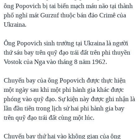
TẠI
ông Popovich bị tai biến mạch máu não tại thành
VIDEO
"Tìm"
NGƯỜI VIỆT HẢI NGOẠI
HÀNH TRÌNH BẦU CỬ 2024
phố nghỉ mát Gurzuf thuộc bán đảo Crimê của
NGHE
ĐỜI SỐNG
Ukraina.
MỘT NĂM CHIẾN TRANH TẠI DẢI GAZA
KINH TẾ
MẠNG XÃ HỘI
GIẢI MÃ VÀNH ĐAI & CON ĐƯỜNG
KHOA HỌC
Ông Popovich sinh trưởng tại Ukraina là người
NGÀY TỊ NẠN THẾ GIỚI
thứ sáu bay trên quỹ đạo trái đất trên phi thuyền
SỨC KHOẺ
TRỊNH VĨNH BÌNH - NGƯỜI HẠ 'BÊN THẮNG CUỘC'
Vostok của Nga vào tháng 8 năm 1962.
Ngôn ngữ khác
VĂN HOÁ
GROUND ZERO – XƯA VÀ NAY
THỂ THAO
Chuyến bay của ông Popovich được thực hiện
CHI PHÍ CHIẾN TRANH AFGHANISTAN
GIÁO DỤC
một ngày sau khi một phi hành gia khác được
CÁC GIÁ TRỊ CỘNG HÒA Ở VIỆT NAM
phóng vào quỹ đạo. Sự kiện này được ghi nhận là
THƯỢNG ĐỈNH TRUMP-KIM TẠI VIỆT NAM
lần đầu tiên trong lịch sử hai phi hành gia bay
TRỊNH VĨNH BÌNH VS. CHÍNH PHỦ VIỆT NAM
trên quỹ đạo trái đất cùng một lúc.
NGƯ DÂN VIỆT VÀ LÀN SÓNG TRỘM HẢI SÂM
Chuyến bay thứ hai vào không gian của ông
BÊN KIA QUỐC LỘ: TIẾNG VỌNG TỪ NÔNG THÔN MỸ