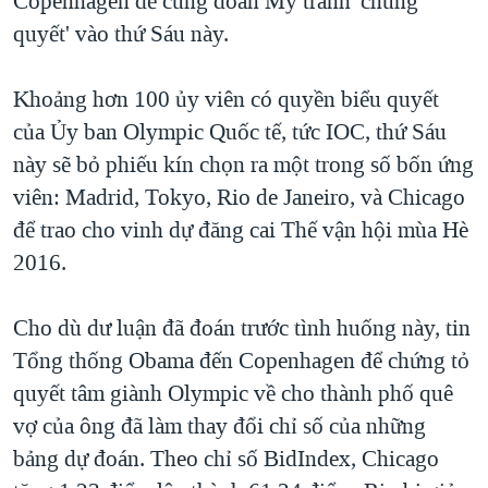
Copenhagen để cùng đoàn Mỹ tranh 'chung
quyết' vào thứ Sáu này.
QUAN HỆ VIỆT MỸ
Khoảng hơn 100 ủy viên có quyền biểu quyết
của Ủy ban Olympic Quốc tế, tức IOC, thứ Sáu
này sẽ bỏ phiếu kín chọn ra một trong số bốn ứng
viên: Madrid, Tokyo, Rio de Janeiro, và Chicago
để trao cho vinh dự đăng cai Thế vận hội mùa Hè
2016.
Cho dù dư luận đã đoán trước tình huống này, tin
Tổng thống Obama đến Copenhagen để chứng tỏ
quyết tâm giành Olympic về cho thành phố quê
vợ của ông đã làm thay đổi chỉ số của những
bảng dự đoán. Theo chỉ số BidIndex, Chicago