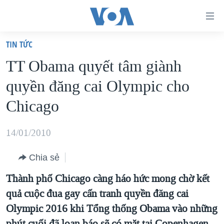
Đường
dẫn
TIN TỨC
truy
TRANG CHỦ
TT Obama quyết tâm giành
cập
VIỆT NAM
quyền đăng cai Olympic cho
Tới
HOA KỲ
nội
Chicago
BIỂN ĐÔNG
dung
THẾ GIỚI
chính
14/01/2010
BLOG
Tới
Chia sẻ
điều
DIỄN ĐÀN
hướng
Thành phố Chicago càng háo hức mong chờ kết
MỤC
chính
quả cuộc đua gay cấn tranh quyền đăng cai
CHUYÊN ĐỀ
TỰ DO BÁO CHÍ
Đi
Olympic 2016 khi Tổng thống Obama vào những
HỌC TIẾNG ANH
VẠCH TRẦN TIN GIẢ
CHIẾN TRANH THƯƠNG MẠI CỦA MỸ: QUÁ KHỨ VÀ HIỆN
tới
phút cuối đã loan báo sẽ có mặt tại Copenhagen