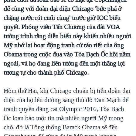
TẠI
VIDEO
"Tìm"
NGƯỜI VIỆT HẢI NGOẠI
để cùng với đoàn đại diện Chicago 'bức phá ở
HÀNH TRÌNH BẦU CỬ 2024
NGHE
chặng nước rút cuối cùng' trước giờ IOC biểu
ĐỜI SỐNG
MỘT NĂM CHIẾN TRANH TẠI DẢI GAZA
quyết. Phóng viên Tấn Chương của đài VOA
KINH TẾ
MẠNG XÃ HỘI
tường trình rằng diễn biến này khiến nhiều người
GIẢI MÃ VÀNH ĐAI & CON ĐƯỜNG
KHOA HỌC
Mỹ nhớ lại hoạt động tranh cử ráo riết của ông
NGÀY TỊ NẠN THẾ GIỚI
SỨC KHOẺ
Obama trong cuộc đua vào Tòa Bạch Ốc hồi năm
TRỊNH VĨNH BÌNH - NGƯỜI HẠ 'BÊN THẮNG CUỘC'
Ngôn ngữ khác
VĂN HOÁ
ngoái, và họ đang liên tưởng đến một thắng lợi
GROUND ZERO – XƯA VÀ NAY
tương tự cho thành phố Chicago.
THỂ THAO
CHI PHÍ CHIẾN TRANH AFGHANISTAN
GIÁO DỤC
Hôm thứ Hai, khi Chicago chuẩn bị tiễn đoàn đại
CÁC GIÁ TRỊ CỘNG HÒA Ở VIỆT NAM
diện của họ lên đường sang thủ đô Đan Mạch để
THƯỢNG ĐỈNH TRUMP-KIM TẠI VIỆT NAM
tranh quyền đăng cai Olympic 2016, Tòa Bạch
TRỊNH VĨNH BÌNH VS. CHÍNH PHỦ VIỆT NAM
Ốc loan báo một tin mà nhiều người Mỹ mong
NGƯ DÂN VIỆT VÀ LÀN SÓNG TRỘM HẢI SÂM
chờ, đó là Tổng thống Barack Obama sẽ đến
BÊN KIA QUỐC LỘ: TIẾNG VỌNG TỪ NÔNG THÔN MỸ