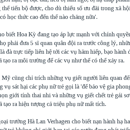
thể tiến bộ được, cho dù thiểu số ưu đãi trong xã hộ
có học thức cao đến thế nào chăng nữa'.
ho biết Hoa Kỳ đang tạo áp lực mạnh với chính quyề
 họ phải đưa 5 sĩ quan quân đội ra trước công lý, nh
 là đà trực tiếp liên hệ tới các vụ hãm hiếp, bạo hành
ã tạo ra môi trường để các vụ như thế có thể xảy ra.
 Mỹ cũng chỉ trích những vụ giết người liên quan đế
vụ sát hại các phụ nữ trẻ gọi là 'để bảo vệ gia phon
họn giới tính thai nhi và những vụ giết chết trẻ gái sơ
 tạo ra hiện tượng cả triệu phụ nữ mất tích.
oại trưởng Hà Lan Verhagen cho biết nạn hành hạ h
nữ trẻ không chỉ giới hạn tại các nước đang phát tri