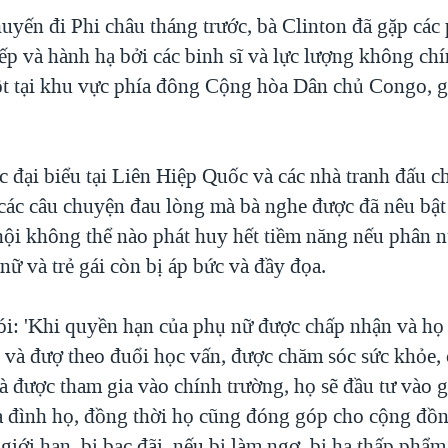
uyến đi Phi châu tháng trước, bà Clinton đã gặp các 
ếp và hành hạ bởi các binh sĩ và lực lượng không chí
t tại khu vực phía đông Cộng hòa Dân chủ Congo, gọ
c đại biểu tại Liên Hiệp Quốc và các nhà tranh đấu 
, các câu chuyện đau lòng mà bà nghe được đã nêu bậ
hội không thể nào phát huy hết tiềm năng nếu phân n
ữ và trẻ gái còn bị áp bức và đầy đọa.
ói: 'Khi quyền hạn của phụ nữ được chấp nhận và họ
 và đượ theo đuổi học vấn, được chăm sóc sức khỏe,
à được tham gia vào chính trường, họ sẽ đầu tư vào g
ia đình họ, đồng thời họ cũng đóng góp cho cộng đồn
giới hạn, bị bạc đãi, nếu bị làm ngơ, bị hạ thấp phẩm 