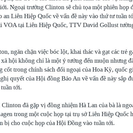
giới. Ngoại trưởng Clinton sẽ chủ tọa một phiên họp đ
 an Liên Hiệp Quốc về vấn đề này vào thứ tư tuần tớ
i VOA tại Liên Hiệp Quốc, TTV David Gollust tường
on, ngăn chặn việc bóc lột, khai thác và gạt các trẻ g
t xã hội không chỉ là một ý tưởng đến muộn nhưng đã
g cốt trong chính sách đối ngoại của Hoa Kỳ, quốc 
nghị quyết của Hội đồng Bảo An về vấn đề này sắp đ
 tuần tới.
 Clinton đã gặp vị đồng nhiệm Hà Lan của bà là ngo
gen trong một cuộc họp tại trụ sở Liên Hiệp Quốc 
n bị cho cuộc họp của Hội Đồng vào tuần tới.