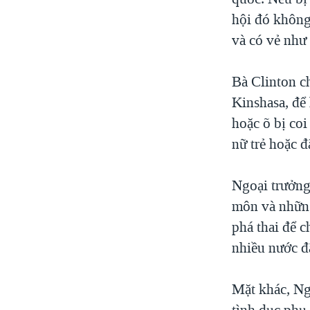
hội đó không 
và có vẻ như 
Bà Clinton c
Kinshasa, để
hoặc õ bị coi
nữ trẻ hoặc đ
Ngoại trưởng
môn và những 
phá thai để c
nhiều nước đã
Mặt khác, Ng
tình dục phụ 