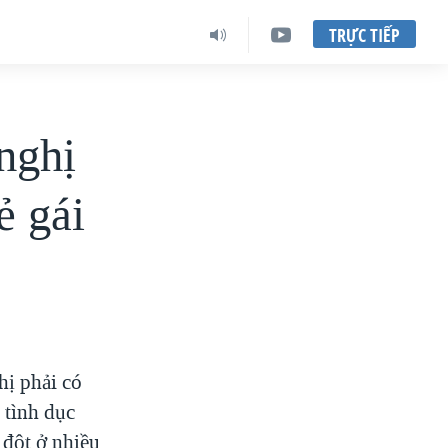
TRỰC TIẾP
nghị
ẻ gái
hị phải có
 tình dục
 đột ở nhiều