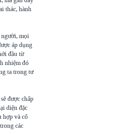
ai thác, hành
 người, mọi
 được áp dụng
hởi đầu từ
ách nhiệm đó
g ta trong tư
 sẽ được chấp
ại diện đặc
u hợp và cổ
trong các