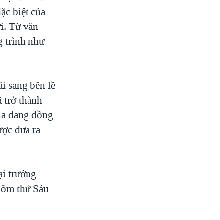
ặc biệt của
i. Từ văn
 trình như
ái sang bên lề
 trở thành
gia đang đồng
ược đưa ra
ại trưởng
hôm thứ Sáu