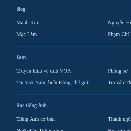
Blog
Mạnh Kim
Nguyễn H
Mặc Lâm
Phạm Chí
Xem
Truyền hình vệ tinh VOA
Phóng sự
Tin Việt Nam, biển Đông, thế giới
Tin vắn Th
Học tiếng Anh
Tiếng Anh cơ bản
Thành ngữ
Ngữ pháp Thông dụng
Học từ vựn