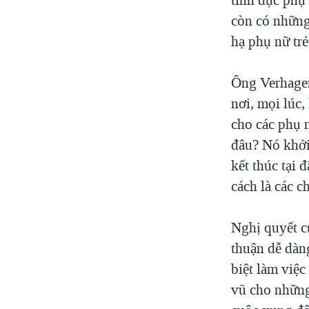
còn có những 
hạ phụ nữ tr
Ông Verhagen
nơi, mọi lúc,
cho các phụ 
đâu? Nó khởi 
kết thúc tại 
cách là các c
Nghị quyết c
thuận dễ dàng
biệt làm việ
vũ cho những