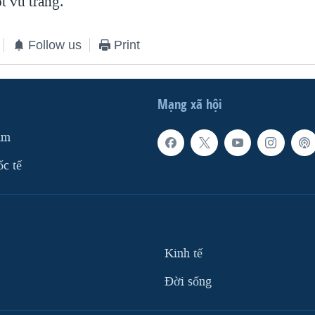
t vũ trang.
Follow us
Print
Mạng xã hội
am
ốc tế
Kinh tế
Ðời sống