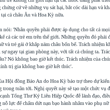
chứng cứ về những vụ sát hại, bắt cóc dài hạn và kh
ẻ tại cả châu Âu và Hoa Kỳ nữa.
 nói: 'Nhân quyền phải được áp dụng cho tất cả mọi
 kể cả các trẻ em trên thế giới. Những quyền đó phải
nữ và trẻ gái ở khắp năm châu bốn bể. Trách nhiệm k
sự ngay tại gian phòng này, với tất cả chúng ta. Tr
đâu? Nó không bao giờ kết thúc. Trách nhiệm của chún
hính trị gia không bao giờ kết thúc'.
ủa Hội đồng Bảo An do Hoa Kỳ bảo trợ theo dự kiến
 trong tuần tới. Nghị quyết này sẽ tạo một chức vụ đ
c cạnh Tổng Thư Ký Liên Hiệp Quốc đễ lãnh đạo, điề
 nỗ lực để chấm dứt nạn bạo hành nhắm vào phụ nữ 