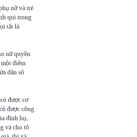
phụ nữ và trẻ
nh qui trong
i tắt là
cho nữ quyền
t một điểm
ửa dân số
 có được cơ
 có được công
ia đình họ,
g và cho tổ
giá, thì xã