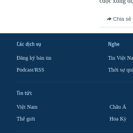
cuộc xung độ
Chia sẻ
Các dịch vụ
Nghe
Ðăng ký bản tin
Tin Việt N
Podcast/RSS
Thời sự qu
Tin tức
Việt Nam
Châu Á
Thế giới
Hoa Kỳ