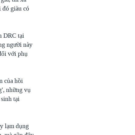
i đó giàu có
n DRC tại
ững người này
 đối với phụ
n của hồi
g', những vụ
 sinh tại
ay lạm dụng
ển, mà gần đây