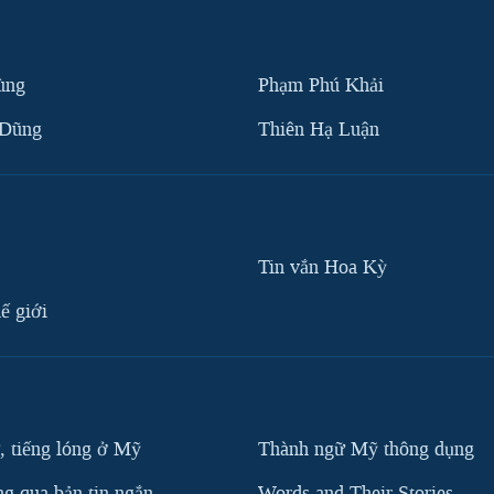
ùng
Phạm Phú Khải
 Dũng
Thiên Hạ Luận
Tin vắn Hoa Kỳ
ế giới
, tiếng lóng ở Mỹ
Thành ngữ Mỹ thông dụng
g qua bản tin ngắn
Words and Their Stories