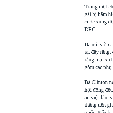
VIỆT NAM
Trong một ch
gái bị hãm hi
NGƯ DÂN VIỆT VÀ LÀN SÓNG
TRỘM HẢI SÂM
cuộc xung độ
DRC.
BÊN KIA QUỐC LỘ: TIẾNG VỌNG
TỪ NÔNG THÔN MỸ
QUAN HỆ VIỆT MỸ
Bà nói với cá
tại đây rằng
rằng mọi xã 
gồm các phụ n
Bà Clinton n
hội đồng đều
ăn việc làm v
thăng tiến g
quốc. Nếu bị 