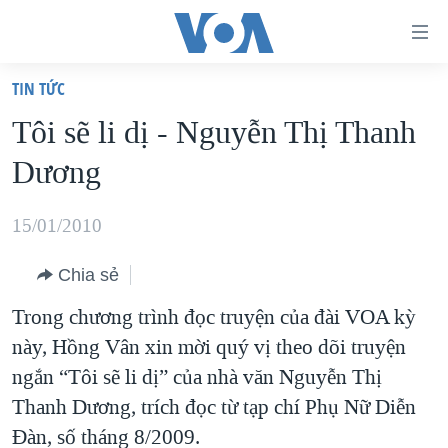
Đường
dẫn
TIN TỨC
truy
TRANG CHỦ
Tôi sẽ li dị - Nguyễn Thị Thanh
cập
VIỆT NAM
Dương
Tới
HOA KỲ
nội
BIỂN ĐÔNG
15/01/2010
dung
THẾ GIỚI
chính
Chia sẻ
BLOG
Tới
Trong chương trình đọc truyện của đài VOA kỳ
điều
DIỄN ĐÀN
này, Hồng Vân xin mời quý vị theo dõi truyện
hướng
MỤC
ngắn “Tôi sẽ li dị” của nhà văn Nguyễn Thị
chính
CHUYÊN ĐỀ
TỰ DO BÁO CHÍ
Thanh Dương, trích đọc từ tạp chí Phụ Nữ Diễn
Đi
HỌC TIẾNG ANH
Đàn, số tháng 8/2009.
VẠCH TRẦN TIN GIẢ
CHIẾN TRANH THƯƠNG MẠI CỦA MỸ: QUÁ KHỨ VÀ HIỆN
tới