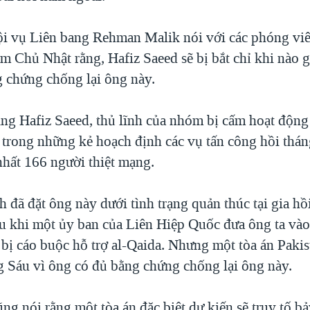
i vụ Liên bang Rehman Malik nói với các phóng vi
m Chủ Nhật rằng, Hafiz Saeed sẽ bị bắt chỉ khi nào g
g chứng chống lại ông này.
ng Hafiz Saeed, thủ lĩnh của nhóm bị cấm hoạt động
 trong những kẻ hoạch định các vụ tấn công hồi thá
nhất 166 người thiệt mạng.
h đã đặt ông này dưới tình trạng quản thúc tại gia hồ
u khi một ủy ban của Liên Hiệp Quốc đưa ông ta vào
bị cáo buộc hỗ trợ al-Qaida. Nhưng một tòa án Pakis
g Sáu vì ông có đủ bằng chứng chống lại ông này.
g nói rằng một tòa án đặc biệt dự kiến sẽ truy tố b