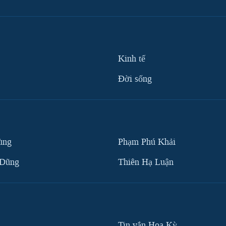
Kinh tế
Ðời sống
ùng
Phạm Phú Khải
 Dũng
Thiên Hạ Luận
Tin vắn Hoa Kỳ