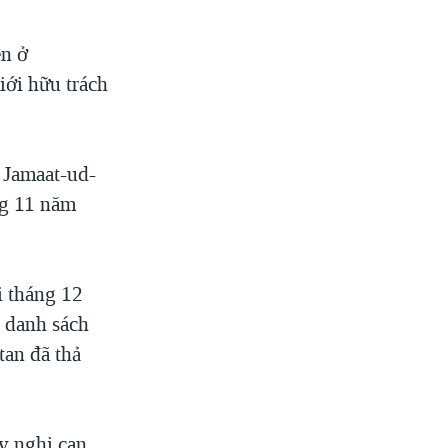
ên ở
iới hữu trách
 Jamaat-ud-
ng 11 năm
i tháng 12
 danh sách
tan đã thả
ảy nghi can