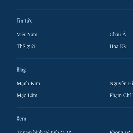
Tin tức
Việt Nam
Châu Á
Thế giới
Hoa Kỳ
Blog
Mạnh Kim
Nguyễn H
Mặc Lâm
Phạm Chí
Xem
Truyền hình vệ tinh VOA
Phóng sự