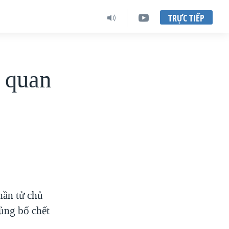
TRỰC TIẾP
n quan
hần tử chủ
ủng bố chết