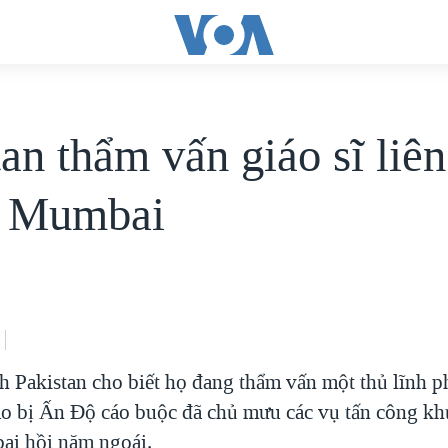
tan thẩm vấn giáo sĩ liê
ụ Mumbai
ch Pakistan cho biết họ đang thẩm vấn một thủ lĩnh p
áo bị Ấn Độ cáo buộc đã chủ mưu các vụ tấn công kh
ai hồi năm ngoái.