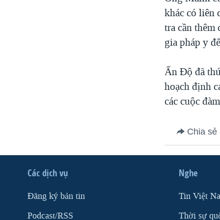
VIỆT NAM
khác có liên
tra cần thêm 
NGƯ DÂN VIỆT VÀ LÀN SÓNG
TRỘM HẢI SÂM
gia pháp y để
BÊN KIA QUỐC LỘ: TIẾNG VỌNG
TỪ NÔNG THÔN MỸ
Ấn Độ đã thúc
QUAN HỆ VIỆT MỸ
hoạch định c
các cuộc đàm
Chia sẻ
Các dịch vụ
Nghe
Ðăng ký bản tin
Tin Việt N
Podcast/RSS
Thời sự qu