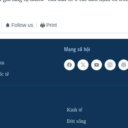
Follow us
Print
Mạng xã hội
am
ốc tế
Kinh tế
Ðời sống