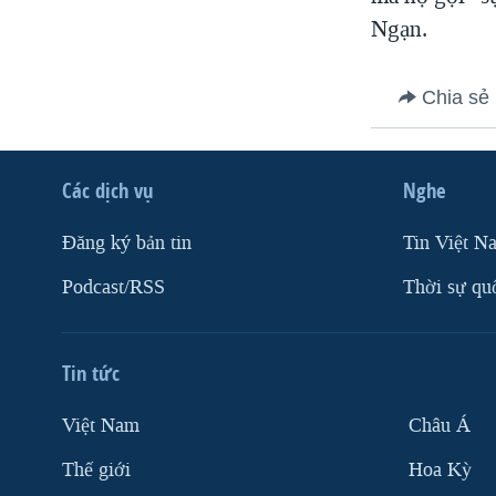
VIỆT NAM
Ngạn.
NGƯ DÂN VIỆT VÀ LÀN SÓNG
TRỘM HẢI SÂM
Chia sẻ
BÊN KIA QUỐC LỘ: TIẾNG VỌNG
TỪ NÔNG THÔN MỸ
Các dịch vụ
Nghe
QUAN HỆ VIỆT MỸ
Ðăng ký bản tin
Tin Việt N
Podcast/RSS
Thời sự qu
Tin tức
Việt Nam
Châu Á
Thế giới
Hoa Kỳ