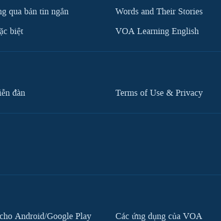
g qua bản tin ngắn
Words and Their Stories
c biệt
VOA Learning English
iễn đàn
Terms of Use & Privacy
cho Android/Google Play
Các ứng dụng của VOA