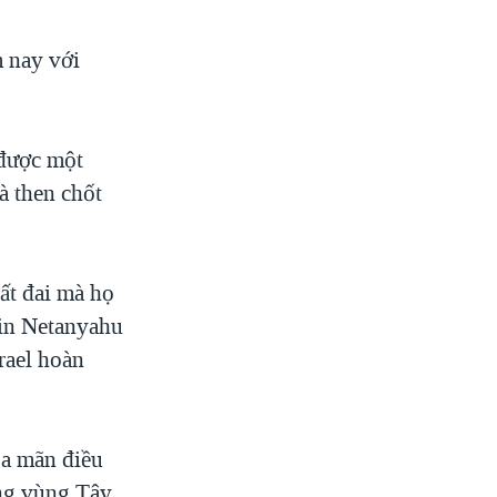
 nay với
 được một
à then chốt
ất đai mà họ
min Netanyahu
rael hoàn
ỏa mãn điều
ong vùng Tây