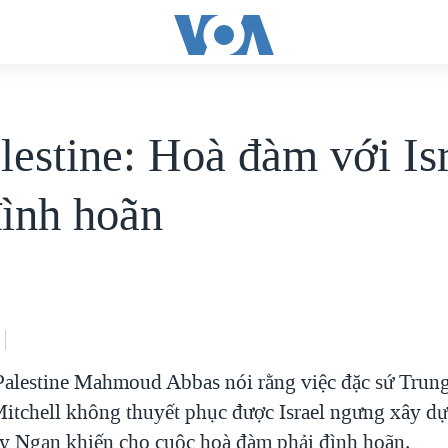
lestine: Hoà đàm với Isr
đình hoãn
alestine Mahmoud Abbas nói rằng việc đặc sứ Trun
tchell không thuyết phục được Israel ngưng xây d
y Ngạn khiến cho cuộc hoà đàm phải đình hoãn.