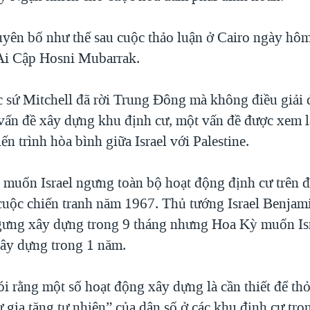
yên bố như thế sau cuộc thảo luận ở Cairo ngày hôm
Ai Cập Hosni Mubarrak.
 sứ Mitchell đã rời Trung Đông mà không điều giải
 vấn đề xây dựng khu định cư, một vấn đề được xem l
iến trình hòa bình giữa Israel với Palestine.
e muốn Israel ngưng toàn bộ hoạt động định cư trên đ
cuộc chiến tranh năm 1967. Thủ tướng Israel Benja
gưng xây dựng trong 9 tháng nhưng Hoa Kỳ muốn Is
ây dựng trong 1 năm.
ói rằng một số hoạt động xây dựng là cần thiết để th
ự gia tăng tự nhiên” của dân số ở các khu định cư tr