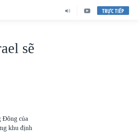
TRỰC TIẾP
ael sẽ
g Đông của
ựng khu định