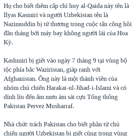
TẠI
Họ cho biết thêm cấp chỉ huy al-Qaida này tên là
VIDEO
"Tìm"
NGƯỜI VIỆT HẢI NGOẠI
HÀNH TRÌNH BẦU CỬ 2024
Ilyas Kasmiri và người Uzbekistan tên là
NGHE
ĐỜI SỐNG
Nazimuddin bị tử thương trong cuộc tấn công hồi
MỘT NĂM CHIẾN TRANH TẠI DẢI GAZA
KINH TẾ
đầu tháng bởi máy bay không người lái của Hoa
MẠNG XÃ HỘI
GIẢI MÃ VÀNH ĐAI & CON ĐƯỜNG
KHOA HỌC
Kỳ.
NGÀY TỊ NẠN THẾ GIỚI
SỨC KHOẺ
TRỊNH VĨNH BÌNH - NGƯỜI HẠ 'BÊN THẮNG CUỘC'
Kashmiri bị giết vào ngày 7 tháng 9 tại vùng bộ
Ngôn ngữ khác
VĂN HOÁ
GROUND ZERO – XƯA VÀ NAY
tộc phía bắc Waziristan, giáp ranh với
THỂ THAO
Afghanistan. Ông này là một thành viên của
CHI PHÍ CHIẾN TRANH AFGHANISTAN
GIÁO DỤC
nhóm chủ chiến Harakat-ul-Jihad-i-Islami và có
CÁC GIÁ TRỊ CỘNG HÒA Ở VIỆT NAM
dính líu đến âm mưu ám sát cựu Tổng thống
THƯỢNG ĐỈNH TRUMP-KIM TẠI VIỆT NAM
Pakistan Pervez Musharraf.
TRỊNH VĨNH BÌNH VS. CHÍNH PHỦ VIỆT NAM
NGƯ DÂN VIỆT VÀ LÀN SÓNG TRỘM HẢI SÂM
Nhà chức trách Pakistan cho biết phần tử chủ
chiến người Uzbekistan bị giết cũng trong vùng
BÊN KIA QUỐC LỘ: TIẾNG VỌNG TỪ NÔNG THÔN MỸ