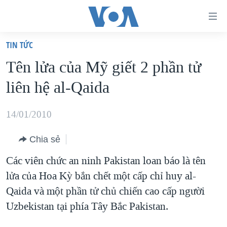
Đường
dẫn
TIN TỨC
truy
TRANG CHỦ
Tên lửa của Mỹ giết 2 phần tử
cập
VIỆT NAM
liên hệ al-Qaida
Tới
HOA KỲ
nội
BIỂN ĐÔNG
14/01/2010
dung
THẾ GIỚI
chính
Chia sẻ
BLOG
Tới
Các viên chức an ninh Pakistan loan báo là tên
điều
DIỄN ĐÀN
lửa của Hoa Kỳ bắn chết một cấp chỉ huy al-
hướng
MỤC
Qaida và một phần tử chủ chiến cao cấp người
chính
CHUYÊN ĐỀ
TỰ DO BÁO CHÍ
Uzbekistan tại phía Tây Bắc Pakistan.
Đi
HỌC TIẾNG ANH
VẠCH TRẦN TIN GIẢ
CHIẾN TRANH THƯƠNG MẠI CỦA MỸ: QUÁ KHỨ VÀ HIỆN
tới