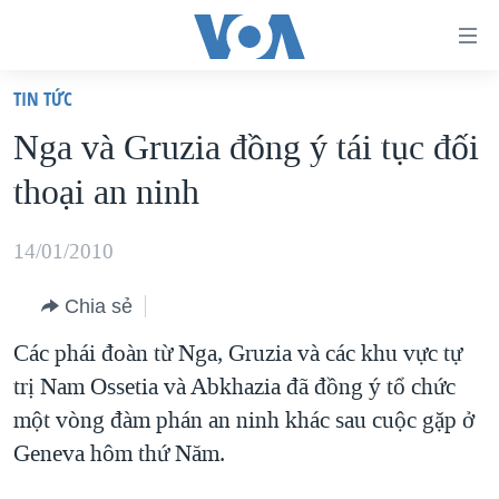
Đường
dẫn
TIN TỨC
truy
TRANG CHỦ
Nga và Gruzia đồng ý tái tục đối
cập
VIỆT NAM
thoại an ninh
Tới
HOA KỲ
nội
BIỂN ĐÔNG
14/01/2010
dung
THẾ GIỚI
chính
Chia sẻ
BLOG
Tới
Các phái đoàn từ Nga, Gruzia và các khu vực tự
điều
DIỄN ĐÀN
trị Nam Ossetia và Abkhazia đã đồng ý tổ chức
hướng
MỤC
một vòng đàm phán an ninh khác sau cuộc gặp ở
chính
CHUYÊN ĐỀ
TỰ DO BÁO CHÍ
Geneva hôm thứ Năm.
Đi
HỌC TIẾNG ANH
VẠCH TRẦN TIN GIẢ
CHIẾN TRANH THƯƠNG MẠI CỦA MỸ: QUÁ KHỨ VÀ HIỆN
tới