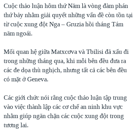
TẠI
Cuộc thảo luận hôm thứ Năm là vòng đàm phán
VIDEO
"Tìm"
NGƯỜI VIỆT HẢI NGOẠI
HÀNH TRÌNH BẦU CỬ 2024
thứ bảy nhằm giải quyết những vấn đề còn tồn tại
NGHE
ĐỜI SỐNG
từ cuộc xung đột Nga – Gruzia hồi tháng Tám
MỘT NĂM CHIẾN TRANH TẠI DẢI GAZA
KINH TẾ
năm ngoái.
MẠNG XÃ HỘI
GIẢI MÃ VÀNH ĐAI & CON ĐƯỜNG
KHOA HỌC
NGÀY TỊ NẠN THẾ GIỚI
Mối quan hệ giữa Matxcơva và Tbilisi đã xấu đi
SỨC KHOẺ
TRỊNH VĨNH BÌNH - NGƯỜI HẠ 'BÊN THẮNG CUỘC'
trong những tháng qua, khi mỗi bên đều đưa ra
Ngôn ngữ khác
VĂN HOÁ
GROUND ZERO – XƯA VÀ NAY
các đe dọa thù nghịch, nhưng tất cả các bên đều
THỂ THAO
có mặt ở Geneva.
CHI PHÍ CHIẾN TRANH AFGHANISTAN
GIÁO DỤC
CÁC GIÁ TRỊ CỘNG HÒA Ở VIỆT NAM
Các giới chức nói rằng cuộc thảo luận tập trung
THƯỢNG ĐỈNH TRUMP-KIM TẠI VIỆT NAM
vào việc thành lập các cơ chế an ninh khu vực
TRỊNH VĨNH BÌNH VS. CHÍNH PHỦ VIỆT NAM
nhằm giúp ngăn chặn các cuộc xung đột trong
NGƯ DÂN VIỆT VÀ LÀN SÓNG TRỘM HẢI SÂM
tương lai.
BÊN KIA QUỐC LỘ: TIẾNG VỌNG TỪ NÔNG THÔN MỸ