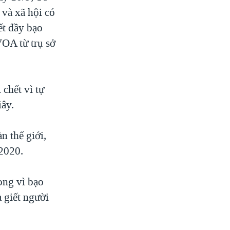
 và xã hội có
ết đầy bạo
VOA từ trụ sở
chết vì tự
iây.
n thế giới,
 2020.
ong vì bạo
à giết người