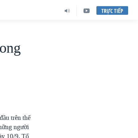
TRỰC TIẾP
vong
đầu trên thế
những người
ày 10/9, Tổ