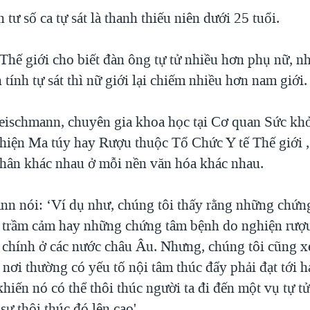
tư số ca tự sát là thanh thiếu niên dưới 25 tuổi.
 Thế giới cho biết đàn ông tự tử nhiều hơn phụ nữ, n
 tính tự sát thì nữ giới lại chiếm nhiều hơn nam giới.
eischmann, chuyên gia khoa học tại Cơ quan Sức khỏ
hiện Ma túy hay Rượu thuộc Tổ Chức Y tế Thế giới ,
hân khác nhau ở mỗi nền văn hóa khác nhau.
nn nói: ‘Ví dụ như, chúng tôi thấy rằng những chứng
 trầm cảm hay những chứng tâm bệnh do nghiện rượu
chính ở các nước châu Âu. Nhưng, chúng tôi cũng xé
nơi thường có yếu tố nội tâm thúc đẩy phải đạt tới h
khiến nó có thể thôi thúc người ta đi đến một vụ tự tử
sự thôi thúc đó lên cao'.