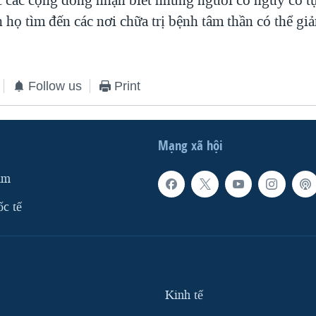
 họ tìm đến các nơi chữa trị bệnh tâm thần có thể gi
Follow us
Print
Mạng xã hội
am
ốc tế
Kinh tế