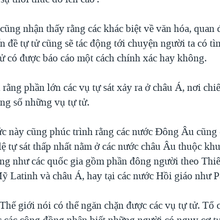
cũng nhận thấy rằng các khác biệt về văn hóa, quan 
n đề tự tử cũng sẽ tác động tới chuyện người ta có tì
 tử có được báo cáo một cách chính xác hay không.
ằng phần lớn các vụ tự sát xảy ra ở châu Á, nơi chi
ng số những vụ tự tử.
c này cũng phúc trình rằng các nước Đông Âu cũng có
lệ tự sát thấp nhất nằm ở các nước châu Âu thuộc kh
ng như các quốc gia gồm phần đông người theo Thi
ỹ Latinh và châu Á, hay tại các nước Hồi giáo như P
Thế giới nói có thể ngăn chặn được các vụ tự tử. Tổ 
c các cộng đồng nhận biết những người có nguy cơ tự