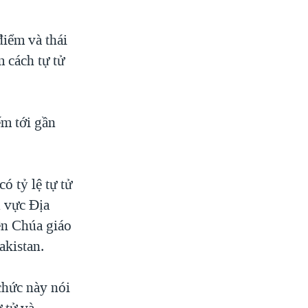
điểm và thái
m cách tự tử
ếm tới gần
 tỷ lệ tự tử
u vực Địa
ên Chúa giáo
akistan.
chức này nói
 tử và