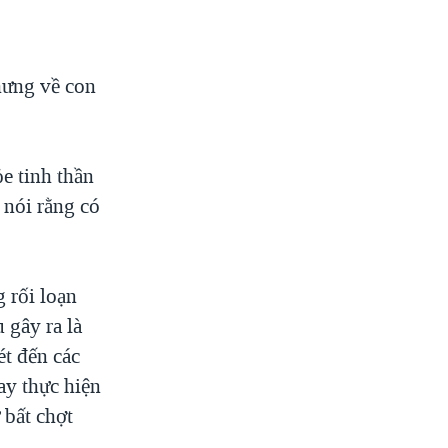
hưng về con
e tinh thần
 nói rằng có
 rối loạn
 gây ra là
t đến các
ay thực hiện
 bất chợt