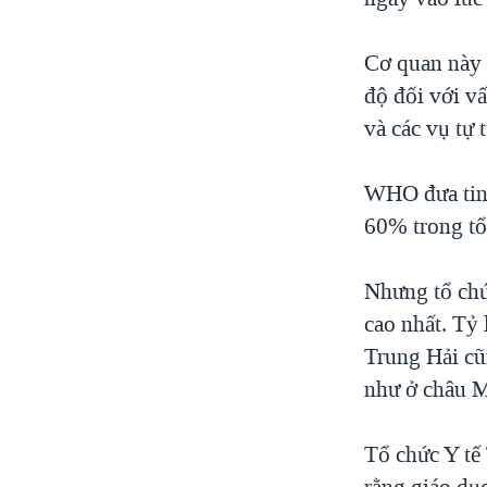
Cơ quan này 
độ đối với vấ
và các vụ tự
WHO đưa tin r
60% trong tổ
Nhưng tổ chứ
cao nhất. Tỷ 
Trung Hải cũ
như ở châu M
Tổ chức Y tế 
rằng giáo dụ