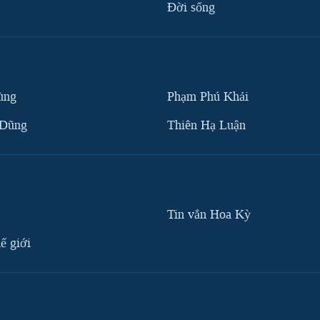
Ðời sống
ùng
Phạm Phú Khải
 Dũng
Thiên Hạ Luận
Tin vắn Hoa Kỳ
ế giới