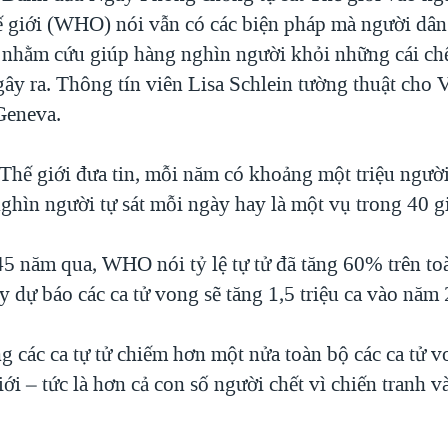
ế giới (WHO) nói vẫn có các biện pháp mà người dân
n nhằm cứu giúp hàng nghìn người khỏi những cái ch
gây ra. Thông tín viên Lisa Schlein tường thuật cho 
eneva.
Thế giới đưa tin, mỗi năm có khoảng một triệu người 
 nghìn người tự sát mỗi ngày hay là một vụ trong 40 g
5 năm qua, WHO nói tỷ lệ tự tử đã tăng 60% trên toà
y dự báo các ca tử vong sẽ tăng 1,5 triệu ca vào năm
 các ca tự tử chiếm hơn một nửa toàn bộ các ca tử v
giới – tức là hơn cả con số người chết vì chiến tranh v