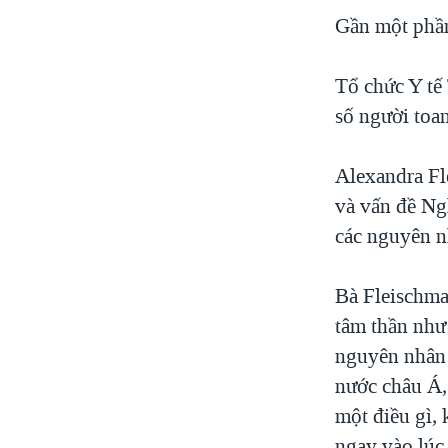
VIỆT NAM
Gần một phần 
NGƯ DÂN VIỆT VÀ LÀN SÓNG
TRỘM HẢI SÂM
Tổ chức Y tế
số người toan
BÊN KIA QUỐC LỘ: TIẾNG VỌNG
TỪ NÔNG THÔN MỸ
QUAN HỆ VIỆT MỸ
Alexandra Fl
và vấn đề Ng
các nguyên n
Bà Fleischma
tâm thần như
nguyên nhân 
nước châu Á, 
một điều gì, 
ngay vào lúc 