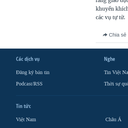
khuyến khích
các vụ tự tử.
Chia sẻ
Các dịch vụ
Nghe
Ðăng ký bản tin
Tin Việt N
Podcast/RSS
Thời sự qu
Tin tức
Việt Nam
Châu Á