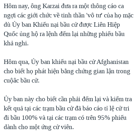
TẠI
Hôm nay, ông Karzai đưa ra một thông cáo ca
VIDEO
"Tìm"
NGƯỜI VIỆT HẢI NGOẠI
HÀNH TRÌNH BẦU CỬ 2024
ngợi các giới chức về tinh thần 'vô tư' của họ mặc
NGHE
ĐỜI SỐNG
dù Ủy ban Khiếu nại bầu cử được Liên Hiệp
MỘT NĂM CHIẾN TRANH TẠI DẢI GAZA
KINH TẾ
Quốc ủng hộ ra lệnh đếm lại những phiếu bầu
MẠNG XÃ HỘI
GIẢI MÃ VÀNH ĐAI & CON ĐƯỜNG
KHOA HỌC
khả nghi.
NGÀY TỊ NẠN THẾ GIỚI
SỨC KHOẺ
TRỊNH VĨNH BÌNH - NGƯỜI HẠ 'BÊN THẮNG CUỘC'
Hôm qua, Ủy ban khiếu nại bầu cử Afghanistan
Ngôn ngữ khác
VĂN HOÁ
GROUND ZERO – XƯA VÀ NAY
cho biết họ phát hiện bằng chứng gian lận trong
THỂ THAO
cuộâc bầu cử.
CHI PHÍ CHIẾN TRANH AFGHANISTAN
GIÁO DỤC
CÁC GIÁ TRỊ CỘNG HÒA Ở VIỆT NAM
Ủy ban này cho biết cần phải đếm lại và kiểm tra
THƯỢNG ĐỈNH TRUMP-KIM TẠI VIỆT NAM
kết quả tại các trạm bầu cử đã báo cáo tỉ lệ cử tri
TRỊNH VĨNH BÌNH VS. CHÍNH PHỦ VIỆT NAM
đi bầu 100% và tại các trạm có trên 95% phiếu
NGƯ DÂN VIỆT VÀ LÀN SÓNG TRỘM HẢI SÂM
dành cho một ứng cử viên.
BÊN KIA QUỐC LỘ: TIẾNG VỌNG TỪ NÔNG THÔN MỸ