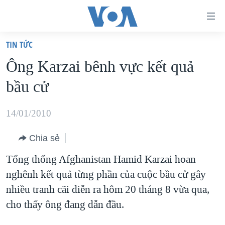
Đường
dẫn
TIN TỨC
truy
TRANG CHỦ
Ông Karzai bênh vực kết quả
cập
VIỆT NAM
bầu cử
Tới
HOA KỲ
nội
BIỂN ĐÔNG
14/01/2010
dung
THẾ GIỚI
chính
Chia sẻ
BLOG
Tới
Tổng thống Afghanistan Hamid Karzai hoan
điều
DIỄN ĐÀN
nghênh kết quả từng phần của cuộc bầu cử gây
hướng
MỤC
nhiều tranh cãi diễn ra hôm 20 tháng 8 vừa qua,
chính
CHUYÊN ĐỀ
TỰ DO BÁO CHÍ
cho thấy ông đang dẫn đầu.
Đi
HỌC TIẾNG ANH
VẠCH TRẦN TIN GIẢ
CHIẾN TRANH THƯƠNG MẠI CỦA MỸ: QUÁ KHỨ VÀ HIỆN
tới