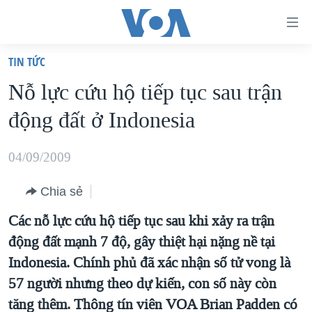
Đường
dẫn
TIN TỨC
truy
TRANG CHỦ
Nỗ lực cứu hộ tiếp tục sau trận
cập
VIỆT NAM
động đất ở Indonesia
Tới
HOA KỲ
nội
BIỂN ĐÔNG
04/09/2009
dung
THẾ GIỚI
chính
Chia sẻ
BLOG
Tới
Các nỗ lực cứu hộ tiếp tục sau khi xảy ra trận
điều
DIỄN ĐÀN
động đất mạnh 7 độ, gây thiệt hại nặng nề tại
hướng
MỤC
Indonesia. Chính phủ đã xác nhận số tử vong là
chính
CHUYÊN ĐỀ
TỰ DO BÁO CHÍ
57 người nhưng theo dự kiến, con số này còn
Đi
HỌC TIẾNG ANH
tăng thêm. Thông tín viên VOA Brian Padden có
VẠCH TRẦN TIN GIẢ
CHIẾN TRANH THƯƠNG MẠI CỦA MỸ: QUÁ KHỨ VÀ HIỆN
tới