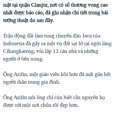
TẠI
mặt tại quận Cianjur, nơi có số thương vong cao
VIDEO
"Tìm"
NGƯỜI VIỆT HẢI NGOẠI
HÀNH TRÌNH BẦU CỬ 2024
nhất được báo cáo, đã ghi nhận chi tiết trong bài
NGHE
ĐỜI SỐNG
tường thuật do sau đây.
MỘT NĂM CHIẾN TRANH TẠI DẢI GAZA
KINH TẾ
MẠNG XÃ HỘI
GIẢI MÃ VÀNH ĐAI & CON ĐƯỜNG
KHOA HỌC
Trận động đất làm rung chuyển đảo Java của
NGÀY TỊ NẠN THẾ GIỚI
Indonesia đã gây ra một vụ đất sạt lở tại ngôi làng
SỨC KHOẺ
TRỊNH VĨNH BÌNH - NGƯỜI HẠ 'BÊN THẮNG CUỘC'
Cikangkareng, vùi lấp 13 căn nhà và những
Ngôn ngữ khác
VĂN HOÁ
GROUND ZERO – XƯA VÀ NAY
người ở bên trong.
THỂ THAO
CHI PHÍ CHIẾN TRANH AFGHANISTAN
GIÁO DỤC
Ông Arifin, một giáo viên hồi hưu đã mất gần hết
CÁC GIÁ TRỊ CỘNG HÒA Ở VIỆT NAM
người thân trong gia đình.
THƯỢNG ĐỈNH TRUMP-KIM TẠI VIỆT NAM
TRỊNH VĨNH BÌNH VS. CHÍNH PHỦ VIỆT NAM
Ông Arifin nói ông chỉ còn biết cầu nguyên họ
NGƯ DÂN VIỆT VÀ LÀN SÓNG TRỘM HẢI SÂM
được tới một nơi chốn tốt đẹp hơn.
BÊN KIA QUỐC LỘ: TIẾNG VỌNG TỪ NÔNG THÔN MỸ