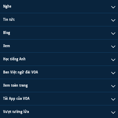
Nghe
Tin tức
Blog
Xem
Học tiếng Anh
Ban Việt ngữ đài VOA
Xem toàn trang
Tải App của VOA
Vượt tường lửa