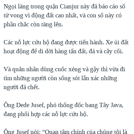
Ngọi làng trong quận Cianjur này đã báo cáo số
QUAN HỆ VIỆT MỸ
tử vong vì động đất cao nhất, và con số này có
phần chắc còn tăng lên.
Các nỗ lực cứu hộ đang được tiến hành. Xe ủi đất
hoạt động để di dời hàng tấn đất, đá và cây cối.
Và quân nhân dùng cuốc xẻng và gậy thì vừa đi
tìm những người còn sống sót lẫn xác những
người đã chết.
Ông Dede Jusef, phó thống đốc bang Tây Java,
đang phối hợp các nỗ lực cứu hộ.
Ông Jusef nói: “Quan tâm chính của chúng tôi là