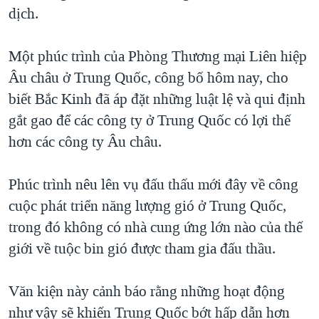
TẠI
dịch.
VIDEO
"Tìm"
NGƯỜI VIỆT HẢI NGOẠI
HÀNH TRÌNH BẦU CỬ 2024
NGHE
ĐỜI SỐNG
Một phúc trình của Phòng Thương mại Liên hiệp
MỘT NĂM CHIẾN TRANH TẠI DẢI GAZA
KINH TẾ
Âu châu ở Trung Quốc, công bố hôm nay, cho
MẠNG XÃ HỘI
GIẢI MÃ VÀNH ĐAI & CON ĐƯỜNG
KHOA HỌC
biết Bắc Kinh đã áp đặt những luật lệ và qui định
NGÀY TỊ NẠN THẾ GIỚI
gắt gao để các công ty ở Trung Quốc có lợi thế
SỨC KHOẺ
TRỊNH VĨNH BÌNH - NGƯỜI HẠ 'BÊN THẮNG CUỘC'
hơn các công ty Âu châu.
Ngôn ngữ khác
VĂN HOÁ
GROUND ZERO – XƯA VÀ NAY
THỂ THAO
Phúc trình nêu lên vụ đấu thấu mới đây về công
CHI PHÍ CHIẾN TRANH AFGHANISTAN
GIÁO DỤC
cuộc phát triển năng lượng gió ở Trung Quốc,
CÁC GIÁ TRỊ CỘNG HÒA Ở VIỆT NAM
trong đó không có nhà cung ứng lớn nào của thế
THƯỢNG ĐỈNH TRUMP-KIM TẠI VIỆT NAM
giới về tuộc bin gió được tham gia đấu thầu.
TRỊNH VĨNH BÌNH VS. CHÍNH PHỦ VIỆT NAM
NGƯ DÂN VIỆT VÀ LÀN SÓNG TRỘM HẢI SÂM
Văn kiện này cảnh báo rằng những hoạt động
như vậy sẽ khiến Trung Quốc bớt hấp dẫn hơn
BÊN KIA QUỐC LỘ: TIẾNG VỌNG TỪ NÔNG THÔN MỸ