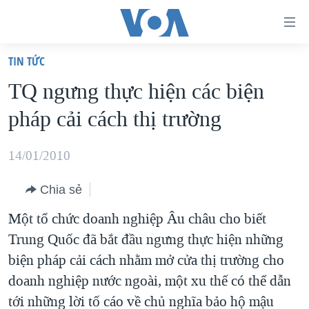
Đường
dẫn
TIN TỨC
truy
TRANG CHỦ
TQ ngưng thực hiện các biện
cập
VIỆT NAM
pháp cải cách thị trường
Tới
HOA KỲ
nội
BIỂN ĐÔNG
14/01/2010
dung
THẾ GIỚI
chính
Chia sẻ
BLOG
Tới
Một tổ chức doanh nghiệp Âu châu cho biết
điều
DIỄN ĐÀN
Trung Quốc đã bắt đầu ngưng thực hiện những
hướng
MỤC
biện pháp cải cách nhằm mở cửa thị trường cho
chính
CHUYÊN ĐỀ
TỰ DO BÁO CHÍ
doanh nghiệp nước ngoài, một xu thế có thể dẫn
Đi
HỌC TIẾNG ANH
tới những lời tố cáo về chủ nghĩa bảo hộ mậu
VẠCH TRẦN TIN GIẢ
CHIẾN TRANH THƯƠNG MẠI CỦA MỸ: QUÁ KHỨ VÀ HIỆN
tới