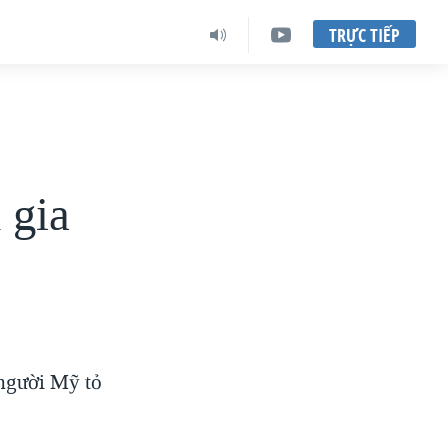
TRỰC TIẾP
 gia
 người Mỹ tỏ