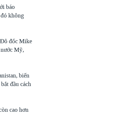
ới báo
i đó không
. Đô đốc Mike
t nước Mỹ,
nistan, biến
 bắt đầu cách
 còn cao hơn