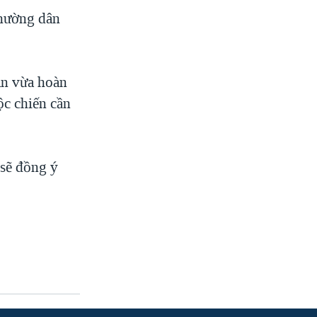
thường dân
an vừa hoàn
ộc chiến cần
sẽ đồng ý
.