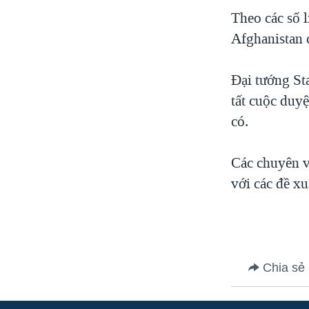
VIỆT NAM
Theo các số 
Afghanistan 
NGƯ DÂN VIỆT VÀ LÀN SÓNG
TRỘM HẢI SÂM
Đại tướng St
BÊN KIA QUỐC LỘ: TIẾNG VỌNG
TỪ NÔNG THÔN MỸ
tất cuộc duy
QUAN HỆ VIỆT MỸ
có.
Các chuyên v
với các đề xu
Chia sẻ