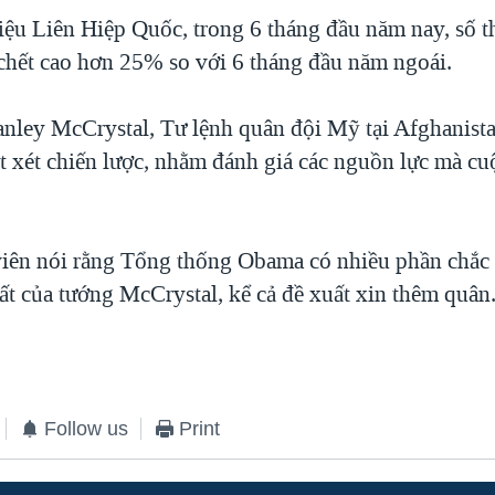
liệu Liên Hiệp Quốc, trong 6 tháng đầu năm nay, số 
chết cao hơn 25% so với 6 tháng đầu năm ngoái.
anley McCrystal, Tư lệnh quân đội Mỹ tại Afghanist
ệt xét chiến lược, nhằm đánh giá các nguồn lực mà cu
iên nói rằng Tổng thống Obama có nhiều phần chắc 
ất của tướng McCrystal, kể cả đề xuất xin thêm quân
Follow us
Print