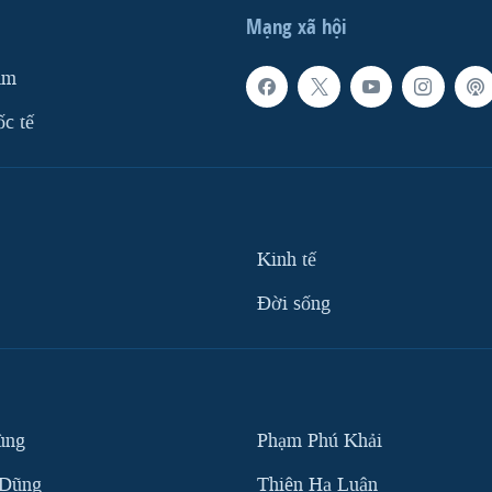
Mạng xã hội
am
ốc tế
Kinh tế
Ðời sống
ùng
Phạm Phú Khải
 Dũng
Thiên Hạ Luận