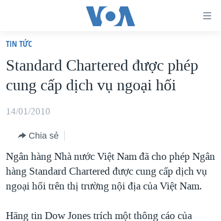
Đường
dẫn
TIN TỨC
truy
TRANG CHỦ
Standard Chartered được phép
cập
VIỆT NAM
cung cấp dịch vụ ngoại hối
Tới
HOA KỲ
nội
BIỂN ĐÔNG
14/01/2010
dung
THẾ GIỚI
chính
Chia sẻ
BLOG
Tới
Ngân hàng Nhà nước Việt Nam đã cho phép Ngân
điều
DIỄN ĐÀN
hàng Standard Chartered được cung cấp dịch vụ
hướng
MỤC
ngoại hối trên thị trường nội địa của Việt Nam.
chính
CHUYÊN ĐỀ
TỰ DO BÁO CHÍ
Đi
HỌC TIẾNG ANH
Hãng tin Dow Jones trích một thông cáo của
VẠCH TRẦN TIN GIẢ
CHIẾN TRANH THƯƠNG MẠI CỦA MỸ: QUÁ KHỨ VÀ HIỆN
tới