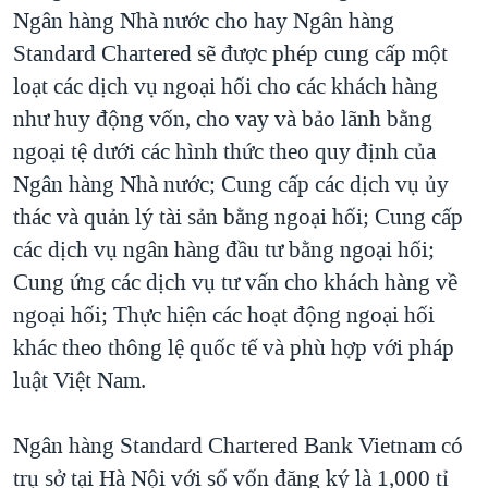
TẠI
Ngân hàng Nhà nước cho hay Ngân hàng
VIDEO
"Tìm"
NGƯỜI VIỆT HẢI NGOẠI
HÀNH TRÌNH BẦU CỬ 2024
Standard Chartered sẽ được phép cung cấp một
NGHE
ĐỜI SỐNG
loạt các dịch vụ ngoại hối cho các khách hàng
MỘT NĂM CHIẾN TRANH TẠI DẢI GAZA
KINH TẾ
như huy động vốn, cho vay và bảo lãnh bằng
MẠNG XÃ HỘI
GIẢI MÃ VÀNH ĐAI & CON ĐƯỜNG
KHOA HỌC
ngoại tệ dưới các hình thức theo quy định của
NGÀY TỊ NẠN THẾ GIỚI
Ngân hàng Nhà nước; Cung cấp các dịch vụ ủy
SỨC KHOẺ
TRỊNH VĨNH BÌNH - NGƯỜI HẠ 'BÊN THẮNG CUỘC'
thác và quản lý tài sản bằng ngoại hối; Cung cấp
Ngôn ngữ khác
VĂN HOÁ
GROUND ZERO – XƯA VÀ NAY
các dịch vụ ngân hàng đầu tư bằng ngoại hối;
THỂ THAO
Cung ứng các dịch vụ tư vấn cho khách hàng về
CHI PHÍ CHIẾN TRANH AFGHANISTAN
GIÁO DỤC
ngoại hối; Thực hiện các hoạt động ngoại hối
CÁC GIÁ TRỊ CỘNG HÒA Ở VIỆT NAM
khác theo thông lệ quốc tế và phù hợp với pháp
THƯỢNG ĐỈNH TRUMP-KIM TẠI VIỆT NAM
luật Việt Nam.
TRỊNH VĨNH BÌNH VS. CHÍNH PHỦ VIỆT NAM
NGƯ DÂN VIỆT VÀ LÀN SÓNG TRỘM HẢI SÂM
Ngân hàng Standard Chartered Bank Vietnam có
trụ sở tại Hà Nội với số vốn đăng ký là 1,000 tỉ
BÊN KIA QUỐC LỘ: TIẾNG VỌNG TỪ NÔNG THÔN MỸ