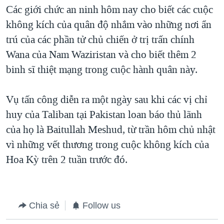
TẠI
Các giới chức an ninh hôm nay cho biết các cuộc
VIDEO
"Tìm"
NGƯỜI VIỆT HẢI NGOẠI
HÀNH TRÌNH BẦU CỬ 2024
không kích của quân độ nhắm vào những nơi ẩn
NGHE
ĐỜI SỐNG
trú của các phần tử chủ chiến ở trị trấn chính
MỘT NĂM CHIẾN TRANH TẠI DẢI GAZA
KINH TẾ
Wana của Nam Waziristan và cho biết thêm 2
MẠNG XÃ HỘI
GIẢI MÃ VÀNH ĐAI & CON ĐƯỜNG
KHOA HỌC
binh sĩ thiệt mạng trong cuộc hành quân này.
NGÀY TỊ NẠN THẾ GIỚI
SỨC KHOẺ
TRỊNH VĨNH BÌNH - NGƯỜI HẠ 'BÊN THẮNG CUỘC'
Vụ tấn công diễn ra một ngày sau khi các vị chỉ
Ngôn ngữ khác
VĂN HOÁ
GROUND ZERO – XƯA VÀ NAY
huy của Taliban tại Pakistan loan báo thủ lãnh
THỂ THAO
của họ là Baitullah Meshud, từ trần hôm chủ nhật
CHI PHÍ CHIẾN TRANH AFGHANISTAN
GIÁO DỤC
vì những vết thương trong cuộc không kích của
CÁC GIÁ TRỊ CỘNG HÒA Ở VIỆT NAM
Hoa Kỳ trên 2 tuần trước đó.
THƯỢNG ĐỈNH TRUMP-KIM TẠI VIỆT NAM
TRỊNH VĨNH BÌNH VS. CHÍNH PHỦ VIỆT NAM
NGƯ DÂN VIỆT VÀ LÀN SÓNG TRỘM HẢI SÂM
Chia sẻ
Follow us
BÊN KIA QUỐC LỘ: TIẾNG VỌNG TỪ NÔNG THÔN MỸ