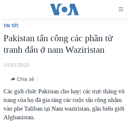
Đường
dẫn
TIN TỨC
truy
TRANG CHỦ
Pakistan tấn công các phần tử
cập
VIỆT NAM
tranh đấu ở nam Waziristan
Tới
HOA KỲ
nội
BIỂN ĐÔNG
14/01/2010
dung
THẾ GIỚI
chính
Chia sẻ
BLOG
Tới
Các giới chức Pakistan cho hay: các trực thăng vũ
điều
DIỄN ĐÀN
trang của họ đã gia tăng các cuộc tấn công nhắm
hướng
MỤC
vào phe Taliban tại Nam waziristan, gần biên giới
chính
CHUYÊN ĐỀ
TỰ DO BÁO CHÍ
Afghanistan.
Đi
HỌC TIẾNG ANH
VẠCH TRẦN TIN GIẢ
CHIẾN TRANH THƯƠNG MẠI CỦA MỸ: QUÁ KHỨ VÀ HIỆN
tới