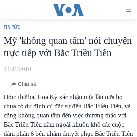
Đường
dẫn
TIN TỨC
truy
TRANG CHỦ
Mỹ 'không quan tâm' nói chuyện
cập
VIỆT NAM
trực tiếp với Bắc Triều Tiên
Tới
HOA KỲ
nội
BIỂN ĐÔNG
14/01/2010
dung
THẾ GIỚI
chính
Chia sẻ
BLOG
Tới
Hôm thứ ba, Hoa Kỳ xác nhận một lần nữa họ
điều
DIỄN ĐÀN
chưa có dự định cử đặc sứ đến Bắc Triều Tiên, và
hướng
MỤC
cũng không quan tâm đến việc thương thảo với
chính
CHUYÊN ĐỀ
TỰ DO BÁO CHÍ
Bắc Triều Tiên nằm ngoài khuôn khổ các cuộc
Đi
HỌC TIẾNG ANH
đàm phán 6 bên nhằm thuyết phục Bắc Triều Tiên
VẠCH TRẦN TIN GIẢ
CHIẾN TRANH THƯƠNG MẠI CỦA MỸ: QUÁ KHỨ VÀ HIỆN
tới