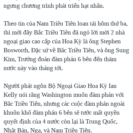
TẠI
ngưng chương trình phát triển hạt nhân.
VIDEO
"Tìm"
NGƯỜI VIỆT HẢI NGOẠI
HÀNH TRÌNH BẦU CỬ 2024
NGHE
ĐỜI SỐNG
Theo tin của Nam Triều Tiên loan tải hôm thứ ba,
MỘT NĂM CHIẾN TRANH TẠI DẢI GAZA
KINH TẾ
thì mới đây Bắc Triều Tiên đã ngỏ lời mời 2 nhà
MẠNG XÃ HỘI
GIẢI MÃ VÀNH ĐAI & CON ĐƯỜNG
KHOA HỌC
ngoại giao cao cấp của Hoa Kỳ là ông Stephen
NGÀY TỊ NẠN THẾ GIỚI
Bosworth, Đặc sứ về Bắc Triều Tiên, và ông Sung
SỨC KHOẺ
TRỊNH VĨNH BÌNH - NGƯỜI HẠ 'BÊN THẮNG CUỘC'
Kim, Trưởng đoàn đàm phán 6 bên đến thăm
Ngôn ngữ khác
VĂN HOÁ
GROUND ZERO – XƯA VÀ NAY
nước này vào tháng tới.
THỂ THAO
CHI PHÍ CHIẾN TRANH AFGHANISTAN
GIÁO DỤC
Người phát ngôn Bộ Ngoại Giao Hoa Kỳ Ian
CÁC GIÁ TRỊ CỘNG HÒA Ở VIỆT NAM
Kelly nói rằng Washington muốn đàm phán với
THƯỢNG ĐỈNH TRUMP-KIM TẠI VIỆT NAM
Bắc Triều Tiên, nhưng các cuộc đàm phán ngoài
TRỊNH VĨNH BÌNH VS. CHÍNH PHỦ VIỆT NAM
khuôn khổ đàm phán 6 bên sẽ tước mất quyền
NGƯ DÂN VIỆT VÀ LÀN SÓNG TRỘM HẢI SÂM
quyết định của 4 nước còn lại là Trung Quốc,
Nhật Bản, Nga, và Nam Triều Tiên.
BÊN KIA QUỐC LỘ: TIẾNG VỌNG TỪ NÔNG THÔN MỸ