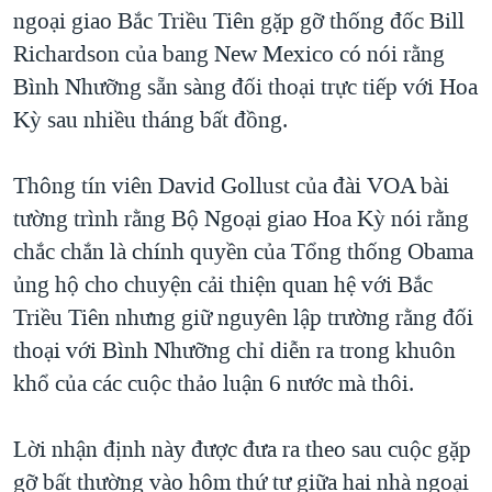
TẠI
ngoại giao Bắc Triều Tiên gặp gỡ thống đốc Bill
VIDEO
"Tìm"
NGƯỜI VIỆT HẢI NGOẠI
HÀNH TRÌNH BẦU CỬ 2024
Richardson của bang New Mexico có nói rằng
NGHE
ĐỜI SỐNG
Bình Nhưỡng sẵn sàng đối thoại trực tiếp với Hoa
MỘT NĂM CHIẾN TRANH TẠI DẢI GAZA
KINH TẾ
Kỳ sau nhiều tháng bất đồng.
MẠNG XÃ HỘI
GIẢI MÃ VÀNH ĐAI & CON ĐƯỜNG
KHOA HỌC
NGÀY TỊ NẠN THẾ GIỚI
Thông tín viên David Gollust của đài VOA bài
SỨC KHOẺ
TRỊNH VĨNH BÌNH - NGƯỜI HẠ 'BÊN THẮNG CUỘC'
tường trình rằng Bộ Ngoại giao Hoa Kỳ nói rằng
Ngôn ngữ khác
VĂN HOÁ
GROUND ZERO – XƯA VÀ NAY
chắc chắn là chính quyền của Tổng thống Obama
THỂ THAO
ủng hộ cho chuyện cải thiện quan hệ với Bắc
CHI PHÍ CHIẾN TRANH AFGHANISTAN
GIÁO DỤC
Triều Tiên nhưng giữ nguyên lập trường rằng đối
CÁC GIÁ TRỊ CỘNG HÒA Ở VIỆT NAM
thoại với Bình Nhưỡng chỉ diễn ra trong khuôn
THƯỢNG ĐỈNH TRUMP-KIM TẠI VIỆT NAM
khổ của các cuộc thảo luận 6 nước mà thôi.
TRỊNH VĨNH BÌNH VS. CHÍNH PHỦ VIỆT NAM
NGƯ DÂN VIỆT VÀ LÀN SÓNG TRỘM HẢI SÂM
Lời nhận định này được đưa ra theo sau cuộc gặp
gỡ bất thường vào hôm thứ tư giữa hai nhà ngoại
BÊN KIA QUỐC LỘ: TIẾNG VỌNG TỪ NÔNG THÔN MỸ