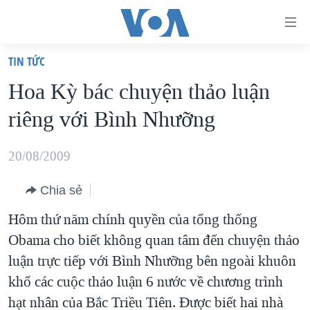
Đường
dẫn
TIN TỨC
truy
TRANG CHỦ
Hoa Kỳ bác chuyện thảo luận
cập
VIỆT NAM
riêng với Bình Nhưỡng
Tới
HOA KỲ
nội
BIỂN ĐÔNG
20/08/2009
dung
THẾ GIỚI
chính
Chia sẻ
BLOG
Tới
Hôm thứ năm chính quyền của tổng thống
điều
DIỄN ĐÀN
Obama cho biết không quan tâm đến chuyện thảo
hướng
MỤC
luận trực tiếp với Bình Nhưỡng bên ngoài khuôn
chính
CHUYÊN ĐỀ
TỰ DO BÁO CHÍ
khổ các cuộc thảo luận 6 nước về chương trình
Đi
HỌC TIẾNG ANH
hạt nhân của Bắc Triều Tiên. Được biết hai nhà
VẠCH TRẦN TIN GIẢ
CHIẾN TRANH THƯƠNG MẠI CỦA MỸ: QUÁ KHỨ VÀ HIỆN
tới