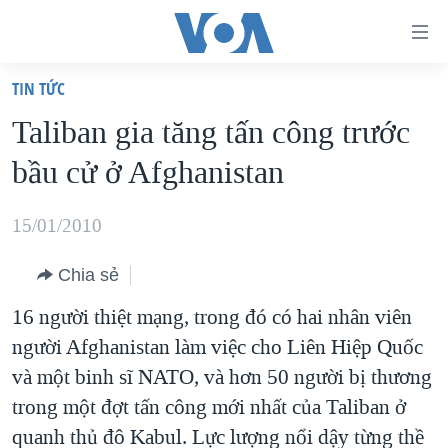
Đường
dẫn
TIN TỨC
truy
TRANG CHỦ
Taliban gia tăng tấn công trước
cập
VIỆT NAM
bầu cử ở Afghanistan
Tới
HOA KỲ
nội
BIỂN ĐÔNG
15/01/2010
dung
THẾ GIỚI
chính
Chia sẻ
BLOG
Tới
16 người thiệt mạng, trong đó có hai nhân viên
điều
DIỄN ĐÀN
người Afghanistan làm việc cho Liên Hiệp Quốc
hướng
MỤC
và một binh sĩ NATO, và hơn 50 người bị thương
chính
CHUYÊN ĐỀ
TỰ DO BÁO CHÍ
trong một đợt tấn công mới nhất của Taliban ở
Đi
HỌC TIẾNG ANH
quanh thủ đô Kabul. Lực lượng nổi dậy từng thề
VẠCH TRẦN TIN GIẢ
CHIẾN TRANH THƯƠNG MẠI CỦA MỸ: QUÁ KHỨ VÀ HIỆN
tới