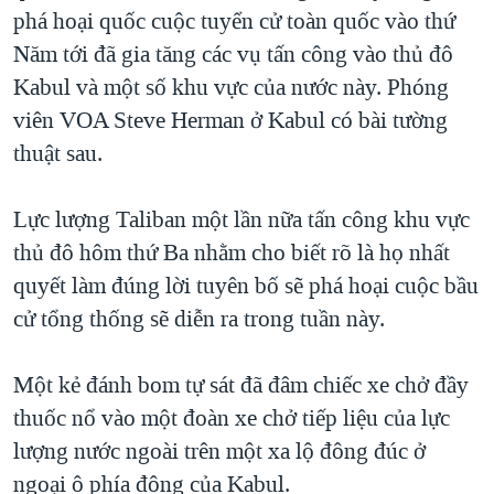
TẠI
phá hoại quốc cuộc tuyển cử toàn quốc vào thứ
VIDEO
"Tìm"
NGƯỜI VIỆT HẢI NGOẠI
HÀNH TRÌNH BẦU CỬ 2024
Năm tới đã gia tăng các vụ tấn công vào thủ đô
NGHE
ĐỜI SỐNG
Kabul và một số khu vực của nước này. Phóng
MỘT NĂM CHIẾN TRANH TẠI DẢI GAZA
KINH TẾ
viên VOA Steve Herman ở Kabul có bài tường
MẠNG XÃ HỘI
GIẢI MÃ VÀNH ĐAI & CON ĐƯỜNG
KHOA HỌC
thuật sau.
NGÀY TỊ NẠN THẾ GIỚI
SỨC KHOẺ
TRỊNH VĨNH BÌNH - NGƯỜI HẠ 'BÊN THẮNG CUỘC'
Lực lượng Taliban một lần nữa tấn công khu vực
Ngôn ngữ khác
VĂN HOÁ
GROUND ZERO – XƯA VÀ NAY
thủ đô hôm thứ Ba nhằm cho biết rõ là họ nhất
THỂ THAO
quyết làm đúng lời tuyên bố sẽ phá hoại cuộc bầu
CHI PHÍ CHIẾN TRANH AFGHANISTAN
GIÁO DỤC
cử tổng thống sẽ diễn ra trong tuần này.
CÁC GIÁ TRỊ CỘNG HÒA Ở VIỆT NAM
THƯỢNG ĐỈNH TRUMP-KIM TẠI VIỆT NAM
Một kẻ đánh bom tự sát đã đâm chiếc xe chở đầy
TRỊNH VĨNH BÌNH VS. CHÍNH PHỦ VIỆT NAM
thuốc nổ vào một đoàn xe chở tiếp liệu của lực
NGƯ DÂN VIỆT VÀ LÀN SÓNG TRỘM HẢI SÂM
lượng nước ngoài trên một xa lộ đông đúc ở
ngoại ô phía đông của Kabul.
BÊN KIA QUỐC LỘ: TIẾNG VỌNG TỪ NÔNG THÔN MỸ