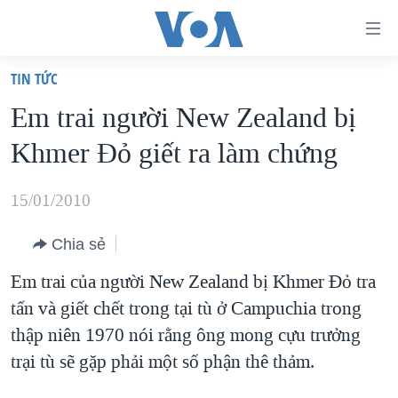
Đường
dẫn
TIN TỨC
truy
TRANG CHỦ
Em trai người New Zealand bị
cập
VIỆT NAM
Khmer Đỏ giết ra làm chứng
Tới
HOA KỲ
nội
BIỂN ĐÔNG
15/01/2010
dung
THẾ GIỚI
chính
Chia sẻ
BLOG
Tới
Em trai của người New Zealand bị Khmer Đỏ tra
điều
DIỄN ĐÀN
tấn và giết chết trong tại tù ở Campuchia trong
hướng
MỤC
thập niên 1970 nói rằng ông mong cựu trưởng
chính
CHUYÊN ĐỀ
TỰ DO BÁO CHÍ
trại tù sẽ gặp phải một số phận thê thảm.
Đi
HỌC TIẾNG ANH
VẠCH TRẦN TIN GIẢ
CHIẾN TRANH THƯƠNG MẠI CỦA MỸ: QUÁ KHỨ VÀ HIỆN
tới