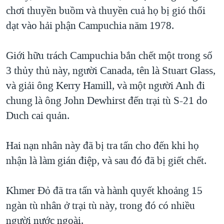
chơi thuyền buồm và thuyền cuả họ bị gió thổi
QUAN HỆ VIỆT MỸ
dạt vào hải phận Campuchia năm 1978.
Giới hữu trách Campuchia bắn chết một trong số
3 thủy thủ này, người Canada, tên là Stuart Glass,
và giải ông Kerry Hamill, và một người Anh đi
chung là ông John Dewhirst đến trại tù S-21 do
Duch cai quản.
Hai nạn nhân này đã bị tra tấn cho đến khi họ
nhận là làm gián điệp, và sau đó đã bị giết chết.
Khmer Đỏ đã tra tấn và hành quyết khoảng 15
ngàn tù nhân ở trại tù này, trong đó có nhiều
người nước ngoài.