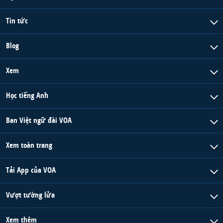
Tin tức
Blog
Xem
Học tiếng Anh
Ban Việt ngữ đài VOA
Xem toàn trang
Tải App của VOA
Vượt tường lửa
Xem thêm