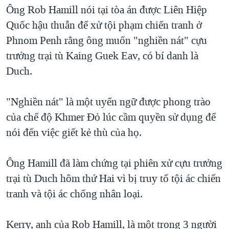
TẠI
Ông Rob Hamill nói tại tòa án được Liên Hiệp
VIDEO
"Tìm"
NGƯỜI VIỆT HẢI NGOẠI
HÀNH TRÌNH BẦU CỬ 2024
Quốc hậu thuẫn để xử tội phạm chiến tranh ở
NGHE
ĐỜI SỐNG
Phnom Penh rằng ông muốn "nghiền nát" cựu
MỘT NĂM CHIẾN TRANH TẠI DẢI GAZA
KINH TẾ
trưởng trại tù Kaing Guek Eav, có bí danh là
MẠNG XÃ HỘI
GIẢI MÃ VÀNH ĐAI & CON ĐƯỜNG
KHOA HỌC
Duch.
NGÀY TỊ NẠN THẾ GIỚI
SỨC KHOẺ
TRỊNH VĨNH BÌNH - NGƯỜI HẠ 'BÊN THẮNG CUỘC'
"Nghiền nát" là một uyển ngữ được phong trào
Ngôn ngữ khác
VĂN HOÁ
GROUND ZERO – XƯA VÀ NAY
của chế độ Khmer Đỏ lúc cầm quyền sử dụng để
THỂ THAO
nói đến việc giết kẻ thù của họ.
CHI PHÍ CHIẾN TRANH AFGHANISTAN
GIÁO DỤC
CÁC GIÁ TRỊ CỘNG HÒA Ở VIỆT NAM
Ông Hamill đã làm chứng tại phiên xử cựu trưởng
THƯỢNG ĐỈNH TRUMP-KIM TẠI VIỆT NAM
trại tù Duch hôm thứ Hai vì bị truy tố tội ác chiến
TRỊNH VĨNH BÌNH VS. CHÍNH PHỦ VIỆT NAM
tranh và tội ác chống nhân loại.
NGƯ DÂN VIỆT VÀ LÀN SÓNG TRỘM HẢI SÂM
Kerry, anh của Rob Hamill, là một trong 3 người
BÊN KIA QUỐC LỘ: TIẾNG VỌNG TỪ NÔNG THÔN MỸ