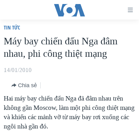
Đường
dẫn
TIN TỨC
truy
TRANG CHỦ
Máy bay chiến đấu Nga đâm
cập
VIỆT NAM
nhau, phi công thiệt mạng
Tới
HOA KỲ
nội
BIỂN ĐÔNG
14/01/2010
dung
THẾ GIỚI
chính
Chia sẻ
BLOG
Tới
Hai máy bay chiến đấu Nga đã đâm nhau trên
điều
DIỄN ĐÀN
không gần Moscow, làm một phi công thiệt mạng
hướng
MỤC
và khiến các mảnh vỡ từ máy bay rơi xuống các
chính
CHUYÊN ĐỀ
TỰ DO BÁO CHÍ
ngôi nhà gần đó.
Đi
HỌC TIẾNG ANH
VẠCH TRẦN TIN GIẢ
CHIẾN TRANH THƯƠNG MẠI CỦA MỸ: QUÁ KHỨ VÀ HIỆN
tới