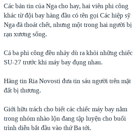
TẠI
Các bản tin của Nga cho hay, hai viên phi công
VIDEO
"Tìm"
NGƯỜI VIỆT HẢI NGOẠI
HÀNH TRÌNH BẦU CỬ 2024
khác từ đội bay hàng đầu có tên gọi Các hiệp sỹ
NGHE
ĐỜI SỐNG
Nga đã thoát chết, nhưng một trong hai người bị
MỘT NĂM CHIẾN TRANH TẠI DẢI GAZA
KINH TẾ
rạn xương sống.
MẠNG XÃ HỘI
GIẢI MÃ VÀNH ĐAI & CON ĐƯỜNG
KHOA HỌC
NGÀY TỊ NẠN THẾ GIỚI
Cả ba phi công đều nhảy dù ra khỏi những chiếc
SỨC KHOẺ
TRỊNH VĨNH BÌNH - NGƯỜI HẠ 'BÊN THẮNG CUỘC'
SU-27 trước khi máy bay đụng nhau.
Ngôn ngữ khác
VĂN HOÁ
GROUND ZERO – XƯA VÀ NAY
THỂ THAO
Hãng tin Ria Novosti đưa tin sáu người trên mặt
CHI PHÍ CHIẾN TRANH AFGHANISTAN
GIÁO DỤC
đất bị thương.
CÁC GIÁ TRỊ CỘNG HÒA Ở VIỆT NAM
THƯỢNG ĐỈNH TRUMP-KIM TẠI VIỆT NAM
Giới hữu trách cho biết các chiếc máy bay nằm
TRỊNH VĨNH BÌNH VS. CHÍNH PHỦ VIỆT NAM
trong nhóm nhào lộn đang tập luyện cho buổi
NGƯ DÂN VIỆT VÀ LÀN SÓNG TRỘM HẢI SÂM
trình diễn bắt đầu vào thứ Ba tới.
BÊN KIA QUỐC LỘ: TIẾNG VỌNG TỪ NÔNG THÔN MỸ