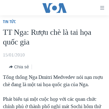
Đường
dẫn
TIN TỨC
truy
TRANG CHỦ
TT Nga: Rượu chè là tai họa
cập
VIỆT NAM
quốc gia
Tới
HOA KỲ
nội
BIỂN ĐÔNG
15/01/2010
dung
THẾ GIỚI
chính
Chia sẻ
BLOG
Tới
Tổng thống Nga Dmitri Medvedev nói nạn ruợu
điều
DIỄN ĐÀN
chè đang là một tai họa quốc gia của Nga.
hướng
MỤC
chính
CHUYÊN ĐỀ
TỰ DO BÁO CHÍ
Phát biểu tại một cuộc họp với các quan chức
Đi
HỌC TIẾNG ANH
chính phủ ở thành phố nghỉ mát Sochi hôm thứ
VẠCH TRẦN TIN GIẢ
CHIẾN TRANH THƯƠNG MẠI CỦA MỸ: QUÁ KHỨ VÀ HIỆN
tới