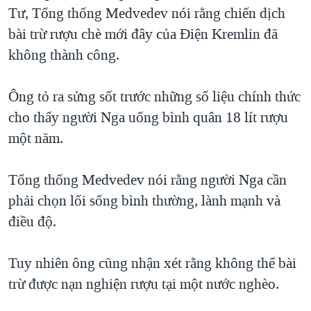
TẠI
Tư, Tổng thống Medvedev nói rằng chiến dịch
VIDEO
"Tìm"
NGƯỜI VIỆT HẢI NGOẠI
HÀNH TRÌNH BẦU CỬ 2024
bài trừ rượu chè mới đây của Điện Kremlin đã
NGHE
ĐỜI SỐNG
không thành công.
MỘT NĂM CHIẾN TRANH TẠI DẢI GAZA
KINH TẾ
MẠNG XÃ HỘI
GIẢI MÃ VÀNH ĐAI & CON ĐƯỜNG
KHOA HỌC
Ông tỏ ra sửng sốt trước những số liệu chính thức
NGÀY TỊ NẠN THẾ GIỚI
cho thấy người Nga uống bình quân 18 lít rượu
SỨC KHOẺ
TRỊNH VĨNH BÌNH - NGƯỜI HẠ 'BÊN THẮNG CUỘC'
một năm.
Ngôn ngữ khác
VĂN HOÁ
GROUND ZERO – XƯA VÀ NAY
THỂ THAO
Tổng thống Medvedev nói rằng người Nga cần
CHI PHÍ CHIẾN TRANH AFGHANISTAN
GIÁO DỤC
phải chọn lối sống bình thường, lành mạnh và
CÁC GIÁ TRỊ CỘNG HÒA Ở VIỆT NAM
điều độ.
THƯỢNG ĐỈNH TRUMP-KIM TẠI VIỆT NAM
TRỊNH VĨNH BÌNH VS. CHÍNH PHỦ VIỆT NAM
Tuy nhiên ông cũng nhận xét rằng không thể bài
NGƯ DÂN VIỆT VÀ LÀN SÓNG TRỘM HẢI SÂM
trừ được nạn nghiện rượu tại một nước nghèo.
BÊN KIA QUỐC LỘ: TIẾNG VỌNG TỪ NÔNG THÔN MỸ