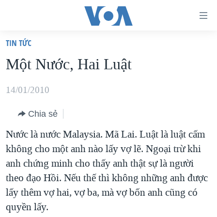
Đường
dẫn
TIN TỨC
truy
TRANG CHỦ
Một Nước, Hai Luật
cập
VIỆT NAM
Tới
HOA KỲ
14/01/2010
nội
BIỂN ĐÔNG
dung
Chia sẻ
THẾ GIỚI
chính
Nước là nước Malaysia. Mã Lai. Luật là luật cấm
BLOG
Tới
không cho một anh nào lấy vợ lẽ. Ngoại trừ khi
điều
DIỄN ĐÀN
anh chứng minh cho thấy anh thật sự là người
hướng
MỤC
theo đạo Hồi. Nếu thế thì không những anh được
chính
lấy thêm vợ hai, vợ ba, mà vợ bốn anh cũng có
CHUYÊN ĐỀ
TỰ DO BÁO CHÍ
Đi
quyền lấy.
HỌC TIẾNG ANH
VẠCH TRẦN TIN GIẢ
CHIẾN TRANH THƯƠNG MẠI CỦA MỸ: QUÁ KHỨ VÀ HIỆN
tới