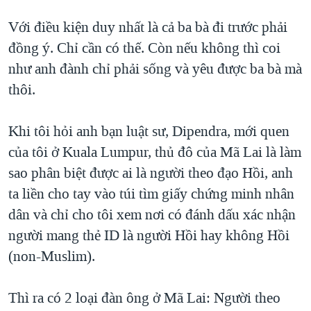
TẠI
VIDEO
"Tìm"
NGƯỜI VIỆT HẢI NGOẠI
Với điều kiện duy nhất là cả ba bà đi trước phải
HÀNH TRÌNH BẦU CỬ 2024
NGHE
ĐỜI SỐNG
đồng ý. Chỉ cần có thế. Còn nếu không thì coi
MỘT NĂM CHIẾN TRANH TẠI DẢI GAZA
như anh đành chỉ phải sống và yêu được ba bà mà
KINH TẾ
MẠNG XÃ HỘI
GIẢI MÃ VÀNH ĐAI & CON ĐƯỜNG
thôi.
KHOA HỌC
NGÀY TỊ NẠN THẾ GIỚI
SỨC KHOẺ
Khi tôi hỏi anh bạn luật sư, Dipendra, mới quen
TRỊNH VĨNH BÌNH - NGƯỜI HẠ 'BÊN THẮNG CUỘC'
Ngôn ngữ khác
VĂN HOÁ
của tôi ở Kuala Lumpur, thủ đô của Mã Lai là làm
GROUND ZERO – XƯA VÀ NAY
THỂ THAO
sao phân biệt được ai là người theo đạo Hồi, anh
CHI PHÍ CHIẾN TRANH AFGHANISTAN
ta liền cho tay vào túi tìm giấy chứng minh nhân
GIÁO DỤC
CÁC GIÁ TRỊ CỘNG HÒA Ở VIỆT NAM
dân và chỉ cho tôi xem nơi có đánh dấu xác nhận
THƯỢNG ĐỈNH TRUMP-KIM TẠI VIỆT NAM
người mang thẻ ID là người Hồi hay không Hồi
(non-Muslim).
TRỊNH VĨNH BÌNH VS. CHÍNH PHỦ VIỆT NAM
NGƯ DÂN VIỆT VÀ LÀN SÓNG TRỘM HẢI SÂM
Thì ra có 2 loại đàn ông ở Mã Lai: Người theo
BÊN KIA QUỐC LỘ: TIẾNG VỌNG TỪ NÔNG THÔN MỸ