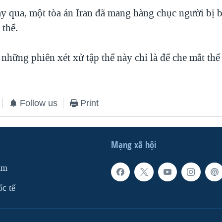
y qua, một tòa án Iran đã mang hàng chục người bị bắ
 thể.
những phiên xét xử tập thể này chỉ là để che mắt thế 
Follow us
Print
Mạng xã hội
am
ốc tế