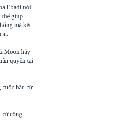
bà Ebadi nói
 thể giúp
Thống mà kết
cãi.
Ki Moon hãy
hân quyền tại
g cuộc bầu cử
u cử công