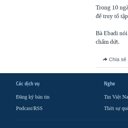
VIỆT NAM
Trong 10 ngà
để truy tố tập
NGƯ DÂN VIỆT VÀ LÀN SÓNG
TRỘM HẢI SÂM
Bà Ebadi nói 
BÊN KIA QUỐC LỘ: TIẾNG VỌNG
TỪ NÔNG THÔN MỸ
chấm dứt.
QUAN HỆ VIỆT MỸ
Chia sẻ
Các dịch vụ
Nghe
Ðăng ký bản tin
Tin Việt N
Podcast/RSS
Thời sự qu