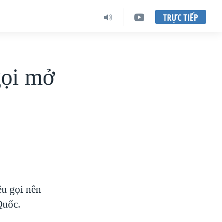
TRỰC TIẾP
gọi mở
êu gọi nên
Quốc.