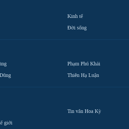
Kinh tế
Ðời sống
ùng
Phạm Phú Khải
 Dũng
Thiên Hạ Luận
Tin vắn Hoa Kỳ
ế giới