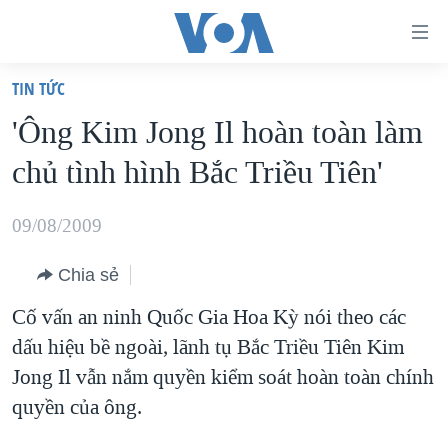
Đường
dẫn
TIN TỨC
truy
TRANG CHỦ
'Ông Kim Jong Il hoàn toàn làm
cập
VIỆT NAM
chủ tình hình Bắc Triều Tiên'
Tới
HOA KỲ
nội
BIỂN ĐÔNG
09/08/2009
dung
THẾ GIỚI
chính
Chia sẻ
BLOG
Tới
Cố vấn an ninh Quốc Gia Hoa Kỳ nói theo các
điều
DIỄN ĐÀN
dấu hiệu bề ngoài, lãnh tụ Bắc Triều Tiên Kim
hướng
MỤC
Jong Il vẫn nắm quyền kiểm soát hoàn toàn chính
chính
CHUYÊN ĐỀ
TỰ DO BÁO CHÍ
quyền của ông.
Đi
HỌC TIẾNG ANH
VẠCH TRẦN TIN GIẢ
CHIẾN TRANH THƯƠNG MẠI CỦA MỸ: QUÁ KHỨ VÀ HIỆN
tới