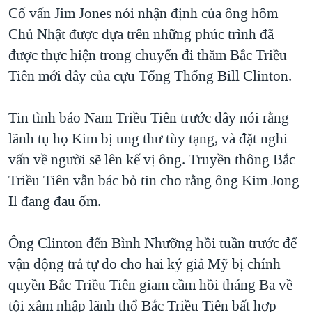
TẠI
Cố vấn Jim Jones nói nhận định của ông hôm
VIDEO
"Tìm"
NGƯỜI VIỆT HẢI NGOẠI
HÀNH TRÌNH BẦU CỬ 2024
Chủ Nhật được dựa trên những phúc trình đã
NGHE
ĐỜI SỐNG
được thực hiện trong chuyến đi thăm Bắc Triều
MỘT NĂM CHIẾN TRANH TẠI DẢI GAZA
KINH TẾ
Tiên mới đây của cựu Tổng Thống Bill Clinton.
MẠNG XÃ HỘI
GIẢI MÃ VÀNH ĐAI & CON ĐƯỜNG
KHOA HỌC
NGÀY TỊ NẠN THẾ GIỚI
Tin tình báo Nam Triều Tiên trước đây nói rằng
SỨC KHOẺ
TRỊNH VĨNH BÌNH - NGƯỜI HẠ 'BÊN THẮNG CUỘC'
lãnh tụ họ Kim bị ung thư tùy tạng, và đặt nghi
Ngôn ngữ khác
VĂN HOÁ
GROUND ZERO – XƯA VÀ NAY
vấn về người sẽ lên kế vị ông. Truyền thông Bắc
THỂ THAO
Triều Tiên vẫn bác bỏ tin cho rằng ông Kim Jong
CHI PHÍ CHIẾN TRANH AFGHANISTAN
GIÁO DỤC
Il đang đau ốm.
CÁC GIÁ TRỊ CỘNG HÒA Ở VIỆT NAM
THƯỢNG ĐỈNH TRUMP-KIM TẠI VIỆT NAM
Ông Clinton đến Bình Nhưỡng hồi tuần trước để
TRỊNH VĨNH BÌNH VS. CHÍNH PHỦ VIỆT NAM
vận động trả tự do cho hai ký giả Mỹ bị chính
NGƯ DÂN VIỆT VÀ LÀN SÓNG TRỘM HẢI SÂM
quyền Bắc Triều Tiên giam cầm hồi tháng Ba về
tội xâm nhập lãnh thổ Bắc Triều Tiên bất hợp
BÊN KIA QUỐC LỘ: TIẾNG VỌNG TỪ NÔNG THÔN MỸ