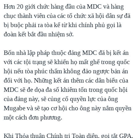
Hơn 20 giới chức hàng đầu của MDC và hàng
QUAN HỆ VIỆT MỸ
chục thành viên của các tổ chức xã hội dân sự đã
bị buộc phải ra tòa kể từ khi chính phủ gọi là
đoàn kết bắt đầu nhiệm sở.
Bốn nhà lập pháp thuộc đảng MDC đã bị kết án
với các tội trạng sẽ khiến họ mất ghế trong quốc
hội nếu tòa phúc thẩm không đảo ngược bản án
đối với họ. Những kết án thêm các dân biểu của
MDC sẽ đe dọa đa số khiêm tốn trong quốc hội
của đảng này, sẽ củng cố quyền lực của ông
Mugabe và sẽ tạo cơ hội cho ông này nắm quyền
một cách đơn phương.
Khi Thỏa thuận Chính trị Toàn diện, gọi tắt GPA,