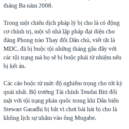
TẠI
tháng Ba năm 2008.
VIDEO
"Tìm"
NGƯỜI VIỆT HẢI NGOẠI
HÀNH TRÌNH BẦU CỬ 2024
NGHE
ĐỜI SỐNG
Trong một chiến dịch pháp lý bị cho là có động
MỘT NĂM CHIẾN TRANH TẠI DẢI GAZA
KINH TẾ
cơ chính trị, một số nhà lập pháp đại diện cho
MẠNG XÃ HỘI
GIẢI MÃ VÀNH ĐAI & CON ĐƯỜNG
KHOA HỌC
đảng Phong trào Thay đổi Dân chủ, viết tắt là
NGÀY TỊ NẠN THẾ GIỚI
MDC, đã bị buộc tội những tháng gần đây với
SỨC KHOẺ
TRỊNH VĨNH BÌNH - NGƯỜI HẠ 'BÊN THẮNG CUỘC'
các tội trạng mà họ sẽ bị buộc phải từ nhiệm nếu
Ngôn ngữ khác
VĂN HOÁ
GROUND ZERO – XƯA VÀ NAY
bị kết án.
THỂ THAO
CHI PHÍ CHIẾN TRANH AFGHANISTAN
GIÁO DỤC
Các cáo buộc từ mức độ nghiêm trọng cho tới kỳ
CÁC GIÁ TRỊ CỘNG HÒA Ở VIỆT NAM
quái nhất. Bộ trưởng Tài chính Tendai Biti đối
THƯỢNG ĐỈNH TRUMP-KIM TẠI VIỆT NAM
mặt với tội trạng phản quốc trong khi Dân biểu
TRỊNH VĨNH BÌNH VS. CHÍNH PHỦ VIỆT NAM
Stewart Garadhi bị bắt vì chơi bài hát bị cho là
NGƯ DÂN VIỆT VÀ LÀN SÓNG TRỘM HẢI SÂM
không lịch sự nhắm vào ông Mugabe.
BÊN KIA QUỐC LỘ: TIẾNG VỌNG TỪ NÔNG THÔN MỸ