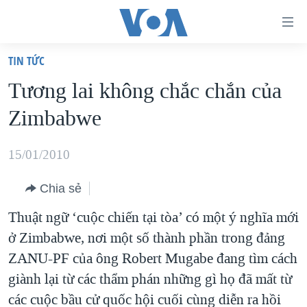
Đường
dẫn
TIN TỨC
truy
TRANG CHỦ
Tương lai không chắc chắn của
cập
VIỆT NAM
Zimbabwe
Tới
HOA KỲ
nội
BIỂN ĐÔNG
15/01/2010
dung
THẾ GIỚI
chính
Chia sẻ
BLOG
Tới
Thuật ngữ ‘cuộc chiến tại tòa’ có một ý nghĩa mới
điều
DIỄN ĐÀN
ở Zimbabwe, nơi một số thành phần trong đảng
hướng
MỤC
ZANU-PF của ông Robert Mugabe đang tìm cách
chính
CHUYÊN ĐỀ
TỰ DO BÁO CHÍ
giành lại từ các thẩm phán những gì họ đã mất từ
Đi
HỌC TIẾNG ANH
các cuộc bầu cử quốc hội cuối cùng diễn ra hồi
VẠCH TRẦN TIN GIẢ
CHIẾN TRANH THƯƠNG MẠI CỦA MỸ: QUÁ KHỨ VÀ HIỆN
tới