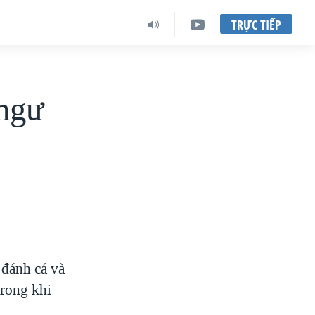
TRỰC TIẾP
 ngư
 đánh cá và
trong khi