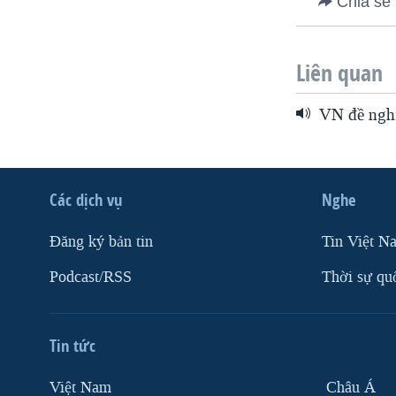
Chia sẻ
Liên quan
VN đề nghị
Các dịch vụ
Nghe
Ðăng ký bản tin
Tin Việt N
Podcast/RSS
Thời sự qu
Tin tức
Việt Nam
Châu Á