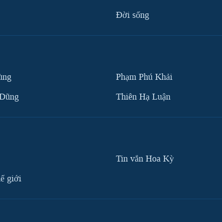
Ðời sống
ùng
Phạm Phú Khải
 Dũng
Thiên Hạ Luận
Tin vắn Hoa Kỳ
ế giới