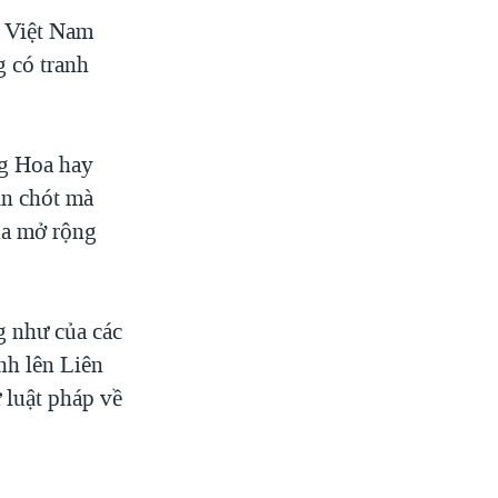
n Việt Nam
g có tranh
g Hoa hay
ạn chót mà
ịa mở rộng
g như của các
nh lên Liên
luật pháp về