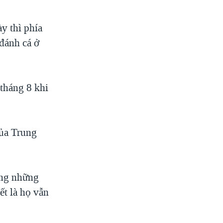
y thì phía
 đánh cá ở
tháng 8 khi
của Trung
ong những
ết là họ vẫn