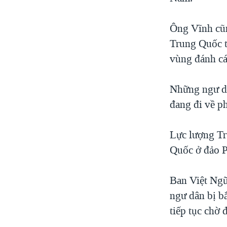
VIỆT NAM
Ông Vĩnh cũn
NGƯ DÂN VIỆT VÀ LÀN SÓNG
TRỘM HẢI SÂM
Trung Quốc t
vùng đánh cá
BÊN KIA QUỐC LỘ: TIẾNG VỌNG
TỪ NÔNG THÔN MỸ
QUAN HỆ VIỆT MỸ
Những ngư dâ
đang đi về p
Lực lượng Tr
Quốc ở đảo P
Ban Việt Ngữ
ngư dân bị bắ
tiếp tục chờ 