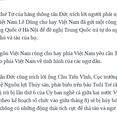
thứ Tư của hãng thông tấn Đức trích lời người phát 
iệt Nam Lê Dũng cho hay Việt Nam đã gửi một công
g Quốc ở Hà Nội để đề nghị Trung Quốc trả tự do ng
hủ và tàu của họ.
gôn Việt Nam cũng cho hay phía Việt Nam yêu cầu 
o phía Việt Nam về tình hình của các ngư dân.
ấn Đức cũng trích lời ông Chu Tiến Vĩnh, Cục trưở
vệ Nguồn lợi Thủy sản, phát biểu trên báo Tuổi Trẻ r
 trù bị lần thứ 6 của Ủy ban nghề cá giữa hai nước 
theo kế hoạch tổ chức vào giữa tháng 8) sẽ bị hủy bỏ
hông có những động thái tích cực để thả tàu và ngư 