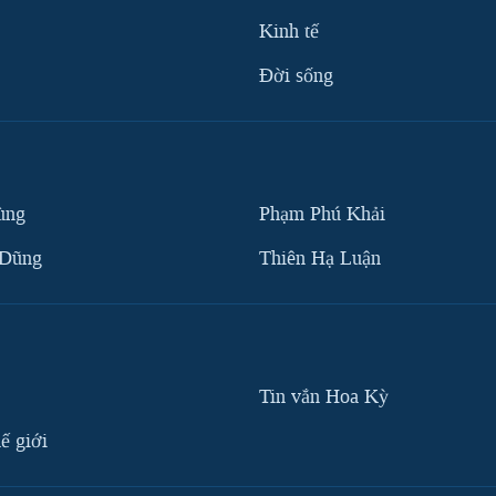
Kinh tế
Ðời sống
ùng
Phạm Phú Khải
 Dũng
Thiên Hạ Luận
Tin vắn Hoa Kỳ
ế giới