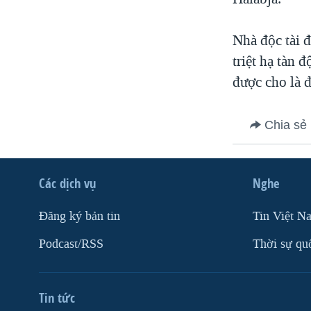
Nhà độc tài đ
triệt hạ tàn
được cho là đ
Chia sẻ
Các dịch vụ
Nghe
Ðăng ký bản tin
Tin Việt N
Podcast/RSS
Thời sự qu
Tin tức