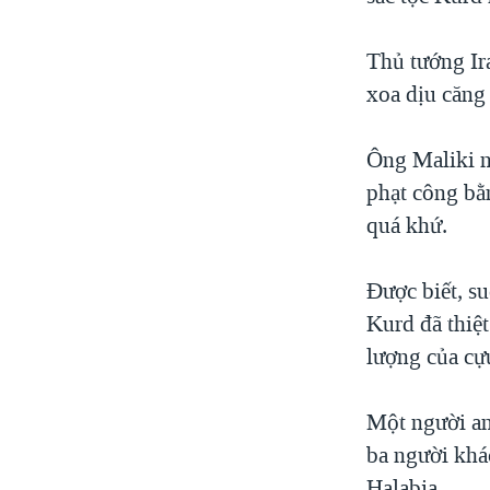
VIỆT NAM
Thủ tướng Ir
NGƯ DÂN VIỆT VÀ LÀN SÓNG
TRỘM HẢI SÂM
xoa dịu căng 
BÊN KIA QUỐC LỘ: TIẾNG VỌNG
TỪ NÔNG THÔN MỸ
Ông Maliki n
QUAN HỆ VIỆT MỸ
phạt công bằn
quá khứ.
Được biết, s
Kurd đã thiệ
lượng của cự
Một người an
ba người khác
Halabja.