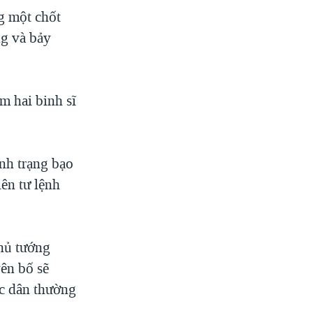
ng một chốt
ng và bảy
m hai binh sĩ
ình trạng bạo
ên tư lệnh
Thủ tướng
yên bố sẽ
ác dân thường