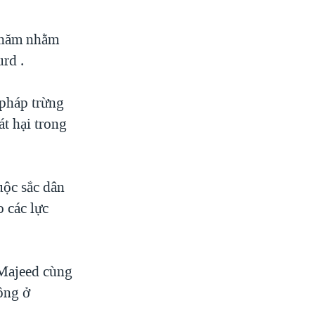
 thăm nhằm
urd .
 pháp trừng
át hại trong
uộc sắc dân
 các lực
-Majeed cùng
công ở