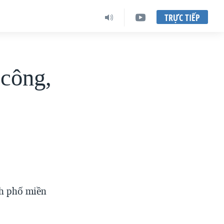
TRỰC TIẾP
 công,
nh phố miền