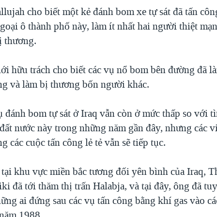
llujah cho biết một kẻ đánh bom xe tự sát đã tấn cô
goại ô thành phố này, làm ít nhất hai người thiệt mạ
ị thương.
iới hữu trách cho biết các vụ nổ bom bên đường đã là
ạng và làm bị thương bốn người khác.
 đánh bom tự sát ở Iraq vẫn còn ở mức thấp so với t
 đất nước này trong những năm gần đây, nhưng các vi
g các cuộc tấn công lẻ tẻ vẫn sẽ tiếp tục.
 tại khu vực miền bắc tương đối yên bình của Iraq, 
ki đã tới thăm thị trấn Halabja, và tại đây, ông đã tu
hững ai đứng sau các vụ tấn công bằng khí gas vào c
 năm 1988.