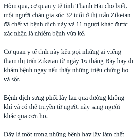
TẠI
Hôm qua, cơ quan y tế tỉnh Thanh Hải cho biết,
VIDEO
"Tìm"
NGƯỜI VIỆT HẢI NGOẠI
HÀNH TRÌNH BẦU CỬ 2024
một người chăn gia súc 32 tuổi ở thị trấn Ziketan
NGHE
ĐỜI SỐNG
đã chết vì bệnh dịch này và 11 người khác được
MỘT NĂM CHIẾN TRANH TẠI DẢI GAZA
KINH TẾ
xác nhận là nhiễm bệnh vừa kể.
MẠNG XÃ HỘI
GIẢI MÃ VÀNH ĐAI & CON ĐƯỜNG
KHOA HỌC
NGÀY TỊ NẠN THẾ GIỚI
Cơ quan y tế tỉnh này kêu gọi những ai viếng
SỨC KHOẺ
TRỊNH VĨNH BÌNH - NGƯỜI HẠ 'BÊN THẮNG CUỘC'
thăm thị trấn Ziketan từ ngày 16 tháng Bảy hãy đi
Ngôn ngữ khác
VĂN HOÁ
GROUND ZERO – XƯA VÀ NAY
khám bệnh ngay nếu thấy những triệu chứng ho
THỂ THAO
và sốt.
CHI PHÍ CHIẾN TRANH AFGHANISTAN
GIÁO DỤC
CÁC GIÁ TRỊ CỘNG HÒA Ở VIỆT NAM
Bệnh dịch sưng phổi lây lan qua đường không
THƯỢNG ĐỈNH TRUMP-KIM TẠI VIỆT NAM
khí và có thể truyền từ người này sang người
TRỊNH VĨNH BÌNH VS. CHÍNH PHỦ VIỆT NAM
khác qua cơn ho.
NGƯ DÂN VIỆT VÀ LÀN SÓNG TRỘM HẢI SÂM
Đây là một trong những bệnh hay lây làm chết
BÊN KIA QUỐC LỘ: TIẾNG VỌNG TỪ NÔNG THÔN MỸ