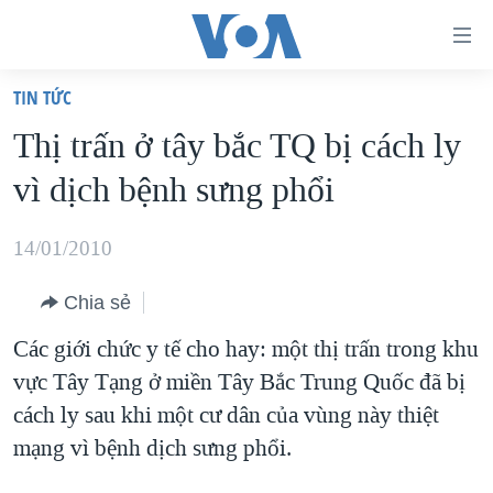
Đường
dẫn
TIN TỨC
truy
TRANG CHỦ
Thị trấn ở tây bắc TQ bị cách ly
cập
VIỆT NAM
vì dịch bệnh sưng phổi
Tới
HOA KỲ
nội
BIỂN ĐÔNG
14/01/2010
dung
THẾ GIỚI
chính
Chia sẻ
BLOG
Tới
Các giới chức y tế cho hay: một thị trấn trong khu
điều
DIỄN ĐÀN
vực Tây Tạng ở miền Tây Bắc Trung Quốc đã bị
hướng
MỤC
cách ly sau khi một cư dân của vùng này thiệt
chính
CHUYÊN ĐỀ
TỰ DO BÁO CHÍ
mạng vì bệnh dịch sưng phổi.
Đi
HỌC TIẾNG ANH
VẠCH TRẦN TIN GIẢ
CHIẾN TRANH THƯƠNG MẠI CỦA MỸ: QUÁ KHỨ VÀ HIỆN
tới