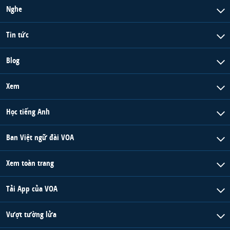
Nghe
Tin tức
Blog
Xem
Học tiếng Anh
Ban Việt ngữ đài VOA
Xem toàn trang
Tải App của VOA
Vượt tường lửa