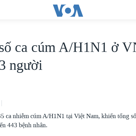
số ca cúm A/H1N1 ở V
43 người
35 ca nhiễm cúm A/H1N1 tại Việt Nam, khiến tổng số
đến 443 bệnh nhân.