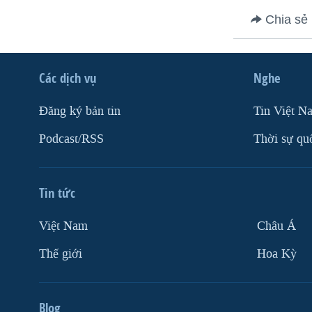
VIỆT NAM
Chia sẻ
NGƯ DÂN VIỆT VÀ LÀN SÓNG
TRỘM HẢI SÂM
Các dịch vụ
Nghe
BÊN KIA QUỐC LỘ: TIẾNG VỌNG
TỪ NÔNG THÔN MỸ
Ðăng ký bản tin
Tin Việt N
QUAN HỆ VIỆT MỸ
Podcast/RSS
Thời sự qu
Tin tức
Việt Nam
Châu Á
Thế giới
Hoa Kỳ
Blog