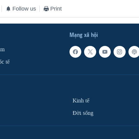
Follow us
Print
Mạng xã hội
am
ốc tế
Kinh tế
Ðời sống