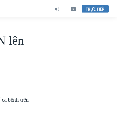
TRỰC TIẾP
N lên
 ca bệnh trên