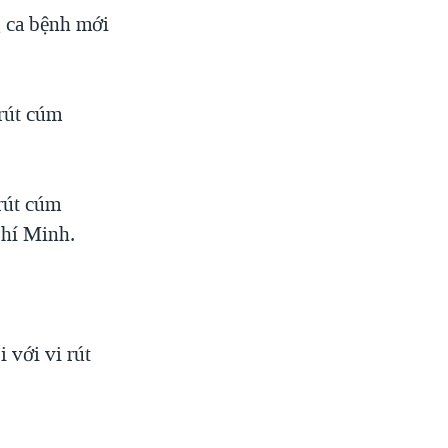
g ca bệnh mới
 rút cúm
rút cúm
hí Minh.
 với vi rút