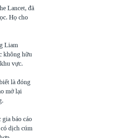
he Lancet, đã
học. Họ cho
ng Liam
ọc không hữu
 khu vực.
iết là đóng
ào mở lại
g.
 gia báo cáo
 có dịch cúm
 hợp.