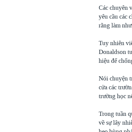
VIỆT NAM
Các chuyên v
yêu cầu các 
NGƯ DÂN VIỆT VÀ LÀN SÓNG
TRỘM HẢI SÂM
rằng làm như 
BÊN KIA QUỐC LỘ: TIẾNG VỌNG
TỪ NÔNG THÔN MỸ
Tuy nhiên vi
QUAN HỆ VIỆT MỸ
Donaldson tu
hiệu để chốn
Nói chuyện t
cửa các trườn
trường học nế
Trong tuần q
về sự lây nh
heo bùng phá