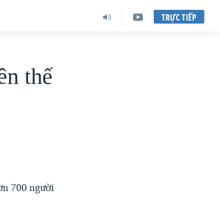
TRỰC TIẾP
ên thế
hơn 700 người