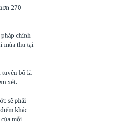
 hơn 270
n pháp chính
i mùa thu tại
 tuyên bố là
em xét.
ớc sẽ phải
i điểm khác
 của mỗi