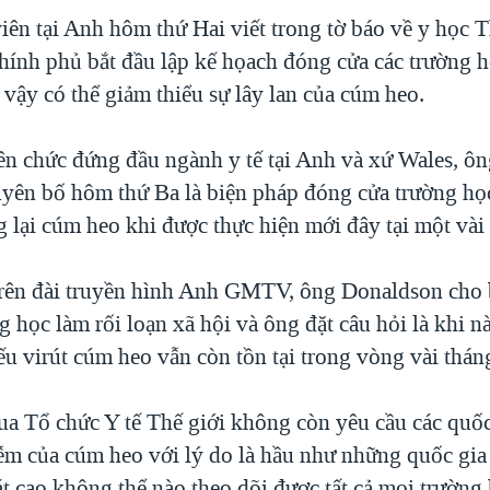
iên tại Anh hôm thứ Hai viết trong tờ báo về y học T
chính phủ bắt đầu lập kế họach đóng cửa các trường 
vậy có thể giảm thiểu sự lây lan của cúm heo.
ên chức đứng đầu ngành y tế tại Anh và xứ Wales, ô
yên bố hôm thứ Ba là biện pháp đóng cửa trường h
g lại cúm heo khi được thực hiện mới đây tại một vài
rên đài truyền hình Anh GMTV, ông Donaldson cho b
g học làm rối loạn xã hội và ông đặt câu hỏi là khi n
u virút cúm heo vẫn còn tồn tại trong vòng vài thán
ua Tổ chức Y tế Thế giới không còn yêu cầu các quốc
iễm của cúm heo với lý do là hầu như những quốc gia
t cao không thể nào theo dõi được tất cả mọi trường