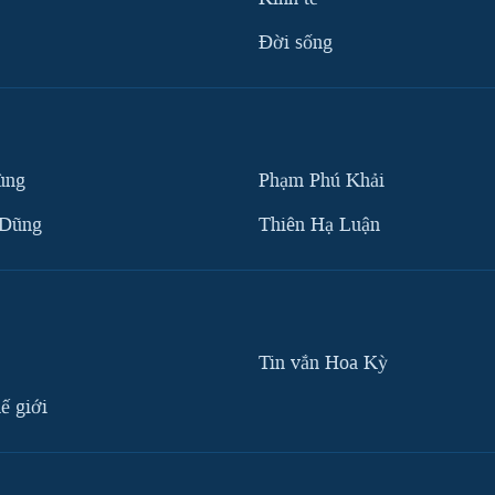
Ðời sống
ùng
Phạm Phú Khải
 Dũng
Thiên Hạ Luận
Tin vắn Hoa Kỳ
ế giới