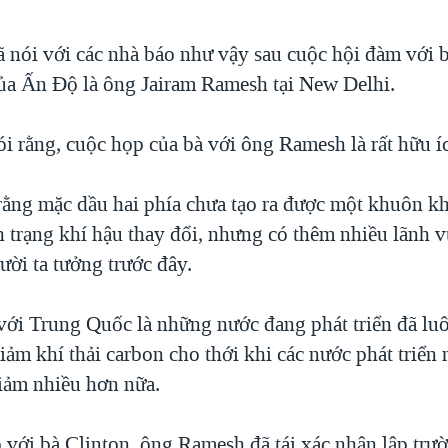
ã nói với các nhà báo như vậy sau cuộc hội đàm với 
ủa Ấn Độ là ông Jairam Ramesh tại New Delhi.
i rằng, cuộc họp của bà với ông Ramesh là rất hữu í
rằng mặc dầu hai phía chưa tạo ra được một khuôn k
h trạng khí hậu thay đổi, nhưng có thêm nhiều lãnh v
ười ta tưởng trước đây.
ới Trung Quốc là những nước đang phát triển đã lu
giảm khí thải carbon cho thới khi các nước phát triể
giảm nhiều hơn nữa.
 với bà Clinton, ông Ramesh đã tái xác nhận lập trư