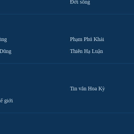
Ðời sống
ùng
Phạm Phú Khải
 Dũng
Thiên Hạ Luận
Tin vắn Hoa Kỳ
ế giới