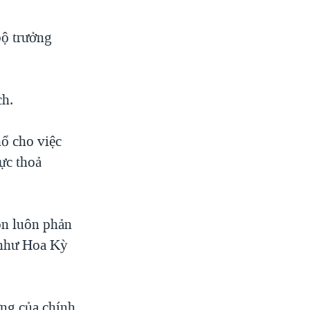
bộ trưởng
ch.
hổ cho việc
ực thoả
ôn luôn phản
n như Hoa Kỳ
ờng của chính