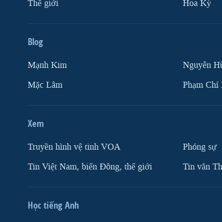
Thế giới
Hoa Kỳ
Blog
Mạnh Kim
Nguyễn H
Mặc Lâm
Phạm Chí
Xem
Truyền hình vệ tinh VOA
Phóng sự
Tin Việt Nam, biển Đông, thế giới
Tin vắn Th
Học tiếng Anh