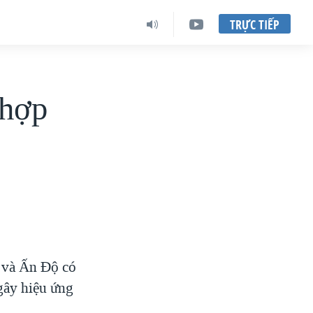
TRỰC TIẾP
 hợp
ỳ và Ấn Độ có
 gây hiệu ứng