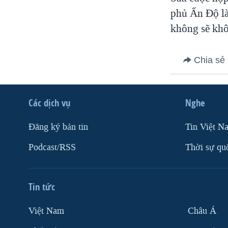
VIỆT NAM
phủ Ấn Độ là
không sẽ khô
NGƯ DÂN VIỆT VÀ LÀN SÓNG
TRỘM HẢI SÂM
BÊN KIA QUỐC LỘ: TIẾNG VỌNG
Chia sẻ
TỪ NÔNG THÔN MỸ
QUAN HỆ VIỆT MỸ
Các dịch vụ
Nghe
Ðăng ký bản tin
Tin Việt N
Podcast/RSS
Thời sự qu
Tin tức
Việt Nam
Châu Á