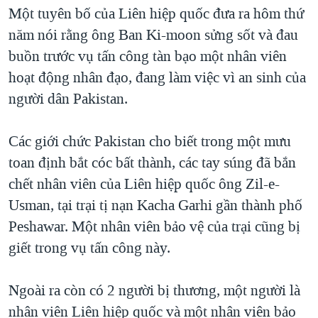
TẠI
Một tuyên bố của Liên hiệp quốc đưa ra hôm thứ
VIDEO
"Tìm"
NGƯỜI VIỆT HẢI NGOẠI
HÀNH TRÌNH BẦU CỬ 2024
năm nói rằng ông Ban Ki-moon sửng sốt và đau
NGHE
ĐỜI SỐNG
buồn trước vụ tấn công tàn bạo một nhân viên
MỘT NĂM CHIẾN TRANH TẠI DẢI GAZA
KINH TẾ
hoạt động nhân đạo, đang làm việc vì an sinh của
MẠNG XÃ HỘI
GIẢI MÃ VÀNH ĐAI & CON ĐƯỜNG
KHOA HỌC
người dân Pakistan.
NGÀY TỊ NẠN THẾ GIỚI
SỨC KHOẺ
TRỊNH VĨNH BÌNH - NGƯỜI HẠ 'BÊN THẮNG CUỘC'
Các giới chức Pakistan cho biết trong một mưu
Ngôn ngữ khác
VĂN HOÁ
GROUND ZERO – XƯA VÀ NAY
toan định bắt cóc bất thành, các tay súng đã bắn
THỂ THAO
chết nhân viên của Liên hiệp quốc ông Zil-e-
CHI PHÍ CHIẾN TRANH AFGHANISTAN
GIÁO DỤC
Usman, tại trại tị nạn Kacha Garhi gần thành phố
CÁC GIÁ TRỊ CỘNG HÒA Ở VIỆT NAM
Peshawar. Một nhân viên bảo vệ của trại cũng bị
THƯỢNG ĐỈNH TRUMP-KIM TẠI VIỆT NAM
giết trong vụ tấn công này.
TRỊNH VĨNH BÌNH VS. CHÍNH PHỦ VIỆT NAM
NGƯ DÂN VIỆT VÀ LÀN SÓNG TRỘM HẢI SÂM
Ngoài ra còn có 2 người bị thương, một người là
nhân viên Liên hiệp quốc và một nhân viên bảo
BÊN KIA QUỐC LỘ: TIẾNG VỌNG TỪ NÔNG THÔN MỸ