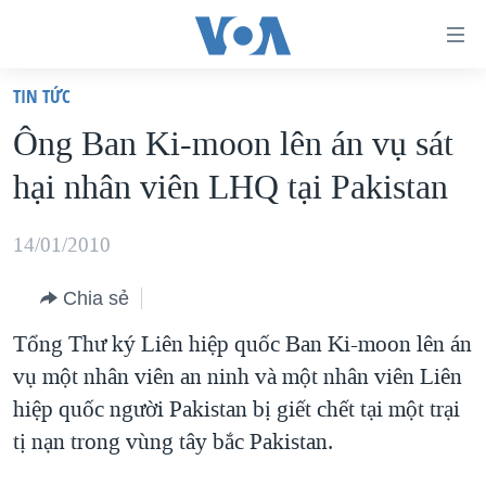
Đường
dẫn
TIN TỨC
truy
TRANG CHỦ
Ông Ban Ki-moon lên án vụ sát
cập
VIỆT NAM
hại nhân viên LHQ tại Pakistan
Tới
HOA KỲ
nội
BIỂN ĐÔNG
14/01/2010
dung
THẾ GIỚI
chính
Chia sẻ
BLOG
Tới
Tổng Thư ký Liên hiệp quốc Ban Ki-moon lên án
điều
DIỄN ĐÀN
vụ một nhân viên an ninh và một nhân viên Liên
hướng
MỤC
hiệp quốc người Pakistan bị giết chết tại một trại
chính
CHUYÊN ĐỀ
TỰ DO BÁO CHÍ
tị nạn trong vùng tây bắc Pakistan.
Đi
HỌC TIẾNG ANH
VẠCH TRẦN TIN GIẢ
CHIẾN TRANH THƯƠNG MẠI CỦA MỸ: QUÁ KHỨ VÀ HIỆN
tới