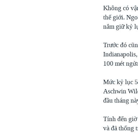
VIỆT NAM
Không có vận
thế giới. Ngo
NGƯ DÂN VIỆT VÀ LÀN SÓNG
TRỘM HẢI SÂM
nắm giữ kỷ lụ
BÊN KIA QUỐC LỘ: TIẾNG VỌNG
TỪ NÔNG THÔN MỸ
Trước đó cũng
QUAN HỆ VIỆT MỸ
Indianapolis,
100 mét ngửa
Mức kỷ lục 5
Aschwin Wild
đầu tháng nà
Tính đến giờ 
và đã thống t