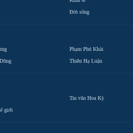
Kinh tế
Ðời sống
ùng
Phạm Phú Khải
 Dũng
Thiên Hạ Luận
Tin vắn Hoa Kỳ
ế giới