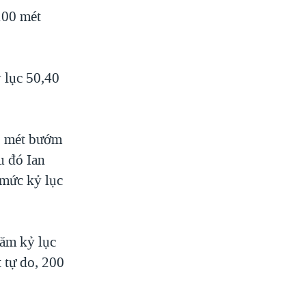
100 mét
 lục 50,40
00 mét bướm
u đó Ian
 mức kỷ lục
năm kỷ lục
 tự do, 200