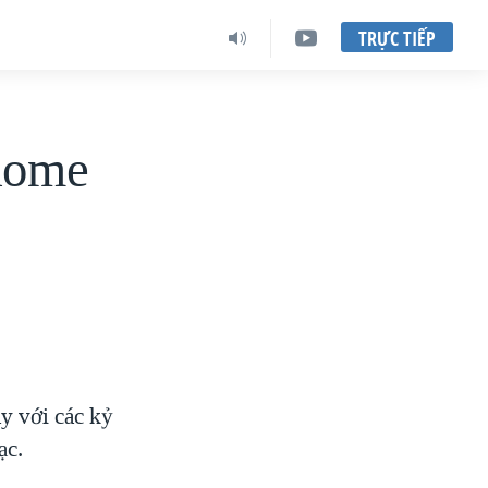
TRỰC TIẾP
 Rome
y với các kỷ
ạc.