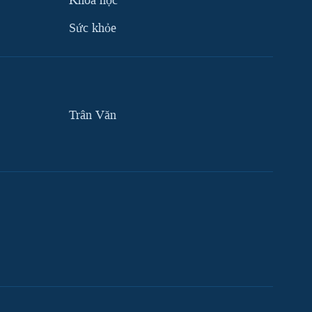
Khoa học
Sức khỏe
Trân Văn