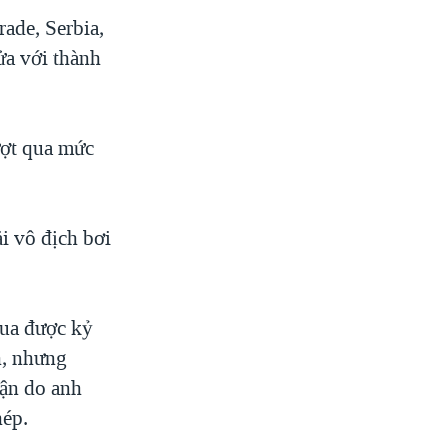
rade, Serbia,
ửa với thành
ượt qua mức
ải vô địch bơi
qua được kỷ
h, nhưng
hận do anh
hép.