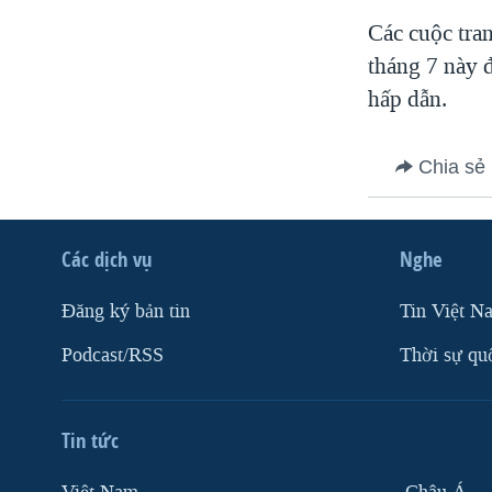
Các cuộc tran
tháng 7 này 
hấp dẫn.
Chia sẻ
Các dịch vụ
Nghe
Ðăng ký bản tin
Tin Việt N
Podcast/RSS
Thời sự qu
Tin tức