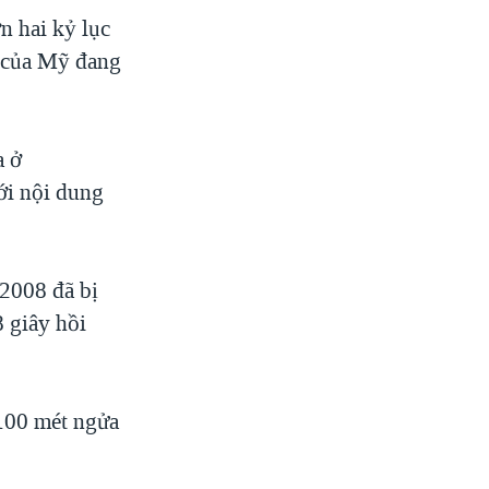
n hai kỷ lục
ức của Mỹ đang
a ở
iới nội dung
 2008 đã bị
 giây hồi
 100 mét ngửa