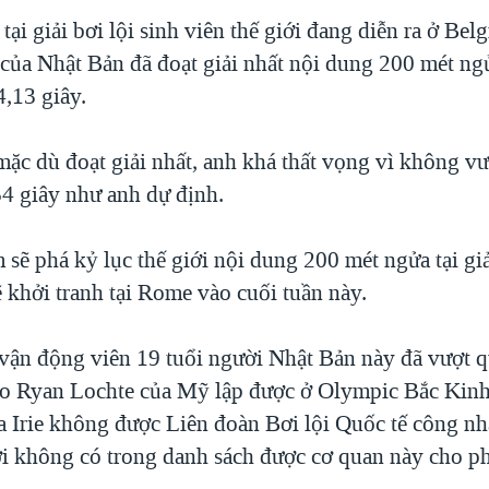
tại giải bơi lội sinh viên thế giới đang diễn ra ở Belg
 của Nhật Bản đã đoạt giải nhất nội dung 200 mét ng
4,13 giây.
 mặc dù đoạt giải nhất, anh khá thất vọng vì không v
54 giây như anh dự định.
m sẽ phá kỷ lục thế giới nội dung 200 mét ngửa tại gi
sẽ khởi tranh tại Rome vào cuối tuần này.
 vận động viên 19 tuổi người Nhật Bản này đã vượt 
 do Ryan Lochte của Mỹ lập được ở Olympic Bắc Kin
ủa Irie không được Liên đoàn Bơi lội Quốc tế công n
i không có trong danh sách được cơ quan này cho p