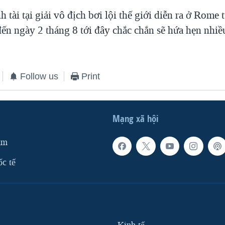
h tài tại giải vô địch bơi lội thế giới diễn ra ở Rome
đến ngày 2 tháng 8 tới đây chắc chắn sẽ hứa hẹn nhiề
Follow us
Print
Mạng xã hội
am
ốc tế