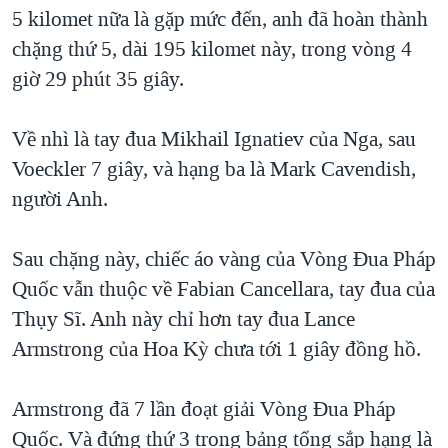
TẠI
5 kilomet nữa là gặp mức đến, anh đã hoàn thành
VIDEO
"Tìm"
NGƯỜI VIỆT HẢI NGOẠI
HÀNH TRÌNH BẦU CỬ 2024
chặng thứ 5, dài 195 kilomet này, trong vòng 4
NGHE
ĐỜI SỐNG
giờ 29 phút 35 giây.
MỘT NĂM CHIẾN TRANH TẠI DẢI GAZA
KINH TẾ
MẠNG XÃ HỘI
GIẢI MÃ VÀNH ĐAI & CON ĐƯỜNG
KHOA HỌC
Về nhì là tay đua Mikhail Ignatiev của Nga, sau
NGÀY TỊ NẠN THẾ GIỚI
Voeckler 7 giây, và hạng ba là Mark Cavendish,
SỨC KHOẺ
TRỊNH VĨNH BÌNH - NGƯỜI HẠ 'BÊN THẮNG CUỘC'
người Anh.
Ngôn ngữ khác
VĂN HOÁ
GROUND ZERO – XƯA VÀ NAY
THỂ THAO
Sau chặng này, chiếc áo vàng của Vòng Đua Pháp
CHI PHÍ CHIẾN TRANH AFGHANISTAN
GIÁO DỤC
Quốc vẫn thuộc về Fabian Cancellara, tay đua của
CÁC GIÁ TRỊ CỘNG HÒA Ở VIỆT NAM
Thụy Sĩ. Anh này chỉ hơn tay đua Lance
THƯỢNG ĐỈNH TRUMP-KIM TẠI VIỆT NAM
Armstrong của Hoa Kỳ chưa tới 1 giây đồng hồ.
TRỊNH VĨNH BÌNH VS. CHÍNH PHỦ VIỆT NAM
NGƯ DÂN VIỆT VÀ LÀN SÓNG TRỘM HẢI SÂM
Armstrong đã 7 lần đoạt giải Vòng Đua Pháp
Quốc. Và đứng thứ 3 trong bảng tổng sắp hạng là
BÊN KIA QUỐC LỘ: TIẾNG VỌNG TỪ NÔNG THÔN MỸ