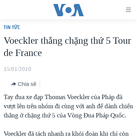
Đường
dẫn
TIN TỨC
truy
TRANG CHỦ
Voeckler thắng chặng thứ 5 Tour
cập
VIỆT NAM
de France
Tới
HOA KỲ
nội
BIỂN ĐÔNG
15/01/2010
dung
THẾ GIỚI
chính
Chia sẻ
BLOG
Tới
Tay đua xe đạp Thomas Voeckler của Pháp đã
điều
DIỄN ĐÀN
vượt lên trên nhóm đi cùng với anh để dành chiến
hướng
MỤC
thắng ở chặng thứ 5 của Vòng Đua Pháp Quốc.
chính
CHUYÊN ĐỀ
TỰ DO BÁO CHÍ
Đi
HỌC TIẾNG ANH
Voeckler đã tách nhanh ra khỏi đoàn khi chỉ còn
VẠCH TRẦN TIN GIẢ
CHIẾN TRANH THƯƠNG MẠI CỦA MỸ: QUÁ KHỨ VÀ HIỆN
tới