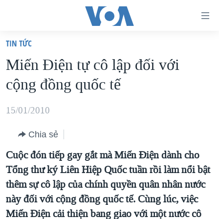
Đường
dẫn
TIN TỨC
truy
TRANG CHỦ
Miến Ðiện tự cô lập đối với
cập
VIỆT NAM
cộng đồng quốc tế
Tới
HOA KỲ
nội
BIỂN ĐÔNG
15/01/2010
dung
THẾ GIỚI
chính
Chia sẻ
BLOG
Tới
Cuộc đón tiếp gay gắt mà Miến Điện dành cho
điều
DIỄN ĐÀN
Tổng thư ký Liên Hiệp Quốc tuần rồi làm nổi bật
hướng
MỤC
thêm sự cô lập của chính quyền quân nhân nước
chính
CHUYÊN ĐỀ
TỰ DO BÁO CHÍ
này đối với cộng đồng quốc tế. Cùng lúc, việc
Đi
HỌC TIẾNG ANH
Miến Điện cải thiện bang giao với một nước cô
VẠCH TRẦN TIN GIẢ
CHIẾN TRANH THƯƠNG MẠI CỦA MỸ: QUÁ KHỨ VÀ HIỆN
tới