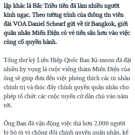
TẠI
lập khác là Bắc Triều tiên đã làm nhiều người
VIDEO
"Tìm"
NGƯỜI VIỆT HẢI NGOẠI
HÀNH TRÌNH BẦU CỬ 2024
kinh ngạc. Theo tường trình của thông tín viên
NGHE
ĐỜI SỐNG
đài VOA Daniel Schearf gửi về từ Bangkok, giới
MỘT NĂM CHIẾN TRANH TẠI DẢI GAZA
KINH TẾ
quân nhân Miến Điện có vẻ tiến sâu hơn vào việc
MẠNG XÃ HỘI
GIẢI MÃ VÀNH ĐAI & CON ĐƯỜNG
KHOA HỌC
củng cố quyền hành.
NGÀY TỊ NẠN THẾ GIỚI
SỨC KHOẺ
TRỊNH VĨNH BÌNH - NGƯỜI HẠ 'BÊN THẮNG CUỘC'
Tổng thư ký Liên Hiệp Quốc Ban Ki-moon đã đặt
Ngôn ngữ khác
VĂN HOÁ
GROUND ZERO – XƯA VÀ NAY
nhiều hy vọng là cuộc viếng thăm Miến Điện của
THỂ THAO
ông sẽ giúp đưa đến việc phóng thích các tù nhân
CHI PHÍ CHIẾN TRANH AFGHANISTAN
GIÁO DỤC
chính trị và thúc đẩy chính quyền quân nhân cho
CÁC GIÁ TRỊ CỘNG HÒA Ở VIỆT NAM
phép tổ chức các cuộc tuyển cử dân chủ vào năm
THƯỢNG ĐỈNH TRUMP-KIM TẠI VIỆT NAM
tới.
TRỊNH VĨNH BÌNH VS. CHÍNH PHỦ VIỆT NAM
NGƯ DÂN VIỆT VÀ LÀN SÓNG TRỘM HẢI SÂM
Ông Ban đã vận động việc thả hơn 2,000 người
bị bỏ tù vì chống đối chính quyền quân nhân, kể
BÊN KIA QUỐC LỘ: TIẾNG VỌNG TỪ NÔNG THÔN MỸ