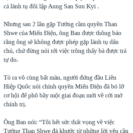
cả lãnh tụ đối lập Aung San Suu Kyi .
QUAN HỆ VIỆT MỸ
Nhưng sau 2 lần gặp Tướng cầm quyền Than
Shwe của Miến Điện, ông Ban được thông báo
rằng ông sẽ không được phép gặp lãnh tụ dân
chủ, chứ đừng nói tới việc trông thấy bà được trả
tự do.
Tỏ ra vô cùng bất mãn, người đứng đầu Liên
Hiệp Quốc nói chính quyền Miến Điện đã bỏ lỡ
cơ hội để phô bầy một giai đoạn mới về cởi mở
chính trị.
Ông Ban nói: “Tôi hết sức thất vọng về việc
Tướng Than Shwe đã khước từ những lời yêu cầu