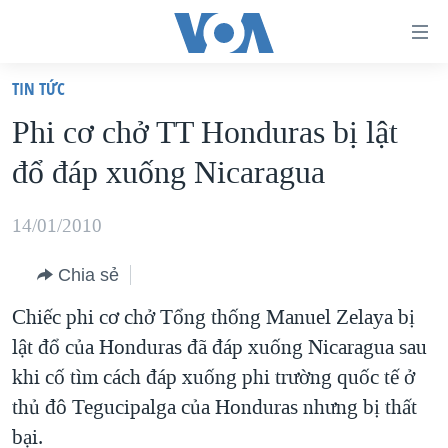
Đường
dẫn
TIN TỨC
truy
TRANG CHỦ
Phi cơ chở TT Honduras bị lật
cập
VIỆT NAM
đổ đáp xuống Nicaragua
Tới
HOA KỲ
nội
BIỂN ĐÔNG
14/01/2010
dung
THẾ GIỚI
chính
Chia sẻ
BLOG
Tới
Chiếc phi cơ chở Tổng thống Manuel Zelaya bị
điều
DIỄN ĐÀN
lật đổ của Honduras đã đáp xuống Nicaragua sau
hướng
MỤC
khi cố tìm cách đáp xuống phi trường quốc tế ở
chính
CHUYÊN ĐỀ
TỰ DO BÁO CHÍ
thủ đô Tegucipalga của Honduras nhưng bị thất
Đi
HỌC TIẾNG ANH
bại.
VẠCH TRẦN TIN GIẢ
CHIẾN TRANH THƯƠNG MẠI CỦA MỸ: QUÁ KHỨ VÀ HIỆN
tới