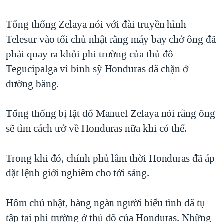
TẠI
VIDEO
"Tìm"
NGƯỜI VIỆT HẢI NGOẠI
HÀNH TRÌNH BẦU CỬ 2024
Tổng thống Zelaya nói với đài truyền hình
NGHE
ĐỜI SỐNG
Telesur vào tối chủ nhật rằng máy bay chở ông đã
MỘT NĂM CHIẾN TRANH TẠI DẢI GAZA
KINH TẾ
phải quay ra khỏi phi trường của thủ đô
MẠNG XÃ HỘI
GIẢI MÃ VÀNH ĐAI & CON ĐƯỜNG
KHOA HỌC
Tegucipalga vì binh sỹ Honduras đã chặn ở
NGÀY TỊ NẠN THẾ GIỚI
đường băng.
SỨC KHOẺ
TRỊNH VĨNH BÌNH - NGƯỜI HẠ 'BÊN THẮNG CUỘC'
Ngôn ngữ khác
VĂN HOÁ
GROUND ZERO – XƯA VÀ NAY
Tổng thống bị lật đổ Manuel Zelaya nói rằng ông
THỂ THAO
sẽ tìm cách trở về Honduras nữa khi có thể.
CHI PHÍ CHIẾN TRANH AFGHANISTAN
GIÁO DỤC
CÁC GIÁ TRỊ CỘNG HÒA Ở VIỆT NAM
Trong khi đó, chính phủ lâm thời Honduras đã áp
THƯỢNG ĐỈNH TRUMP-KIM TẠI VIỆT NAM
đặt lệnh giới nghiêm cho tới sáng.
TRỊNH VĨNH BÌNH VS. CHÍNH PHỦ VIỆT NAM
NGƯ DÂN VIỆT VÀ LÀN SÓNG TRỘM HẢI SÂM
Hôm chủ nhật, hàng ngàn người biểu tình đã tụ
tập tại phi trường ở thủ đô của Honduras. Những
BÊN KIA QUỐC LỘ: TIẾNG VỌNG TỪ NÔNG THÔN MỸ