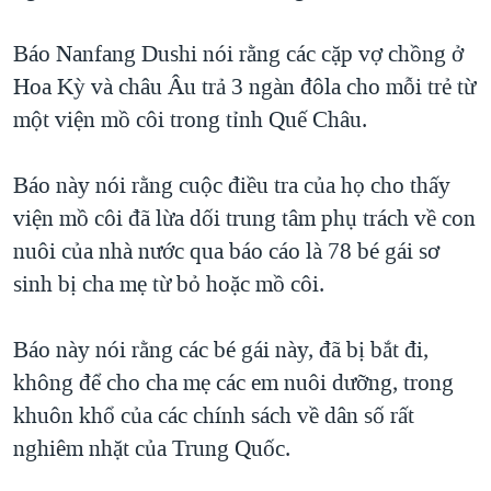
TẠI
VIDEO
"Tìm"
NGƯỜI VIỆT HẢI NGOẠI
HÀNH TRÌNH BẦU CỬ 2024
Báo Nanfang Dushi nói rằng các cặp vợ chồng ở
NGHE
ĐỜI SỐNG
Hoa Kỳ và châu Âu trả 3 ngàn đôla cho mỗi trẻ từ
MỘT NĂM CHIẾN TRANH TẠI DẢI GAZA
KINH TẾ
một viện mồ côi trong tỉnh Quế Châu.
MẠNG XÃ HỘI
GIẢI MÃ VÀNH ĐAI & CON ĐƯỜNG
KHOA HỌC
NGÀY TỊ NẠN THẾ GIỚI
Báo này nói rằng cuộc điều tra của họ cho thấy
SỨC KHOẺ
TRỊNH VĨNH BÌNH - NGƯỜI HẠ 'BÊN THẮNG CUỘC'
viện mồ côi đã lừa dối trung tâm phụ trách về con
Ngôn ngữ khác
VĂN HOÁ
GROUND ZERO – XƯA VÀ NAY
nuôi của nhà nước qua báo cáo là 78 bé gái sơ
THỂ THAO
sinh bị cha mẹ từ bỏ hoặc mồ côi.
CHI PHÍ CHIẾN TRANH AFGHANISTAN
GIÁO DỤC
CÁC GIÁ TRỊ CỘNG HÒA Ở VIỆT NAM
Báo này nói rằng các bé gái này, đã bị bắt đi,
THƯỢNG ĐỈNH TRUMP-KIM TẠI VIỆT NAM
không để cho cha mẹ các em nuôi dưỡng, trong
TRỊNH VĨNH BÌNH VS. CHÍNH PHỦ VIỆT NAM
khuôn khổ của các chính sách về dân số rất
NGƯ DÂN VIỆT VÀ LÀN SÓNG TRỘM HẢI SÂM
nghiêm nhặt của Trung Quốc.
BÊN KIA QUỐC LỘ: TIẾNG VỌNG TỪ NÔNG THÔN MỸ