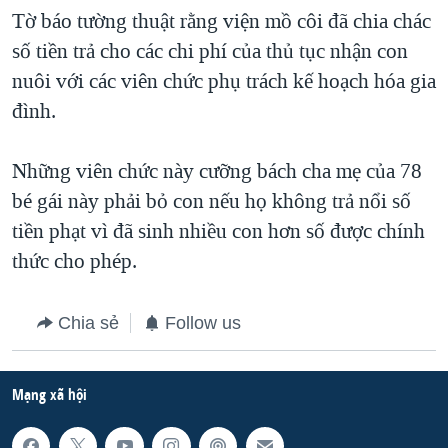
Tờ báo tường thuật rằng viện mồ côi đã chia chác
QUAN HỆ VIỆT MỸ
số tiền trả cho các chi phí của thủ tục nhận con
nuôi với các viên chức phụ trách kế hoạch hóa gia
đình.
Những viên chức này cưỡng bách cha mẹ của 78
bé gái này phải bỏ con nếu họ không trả nổi số
tiền phạt vì đã sinh nhiều con hơn số được chính
thức cho phép.
Chia sẻ
Follow us
Mạng xã hội