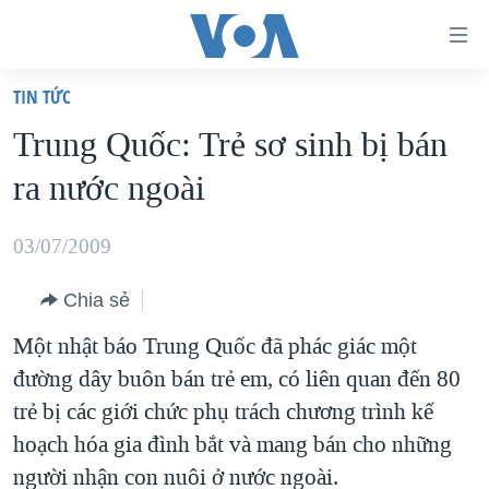
Đường
dẫn
TIN TỨC
truy
TRANG CHỦ
Trung Quốc: Trẻ sơ sinh bị bán
cập
VIỆT NAM
ra nước ngoài
Tới
HOA KỲ
nội
BIỂN ĐÔNG
03/07/2009
dung
THẾ GIỚI
chính
Chia sẻ
BLOG
Tới
Một nhật báo Trung Quốc đã phác giác một
điều
DIỄN ĐÀN
đường dây buôn bán trẻ em, có liên quan đến 80
hướng
MỤC
trẻ bị các giới chức phụ trách chương trình kế
chính
CHUYÊN ĐỀ
TỰ DO BÁO CHÍ
hoạch hóa gia đình bắt và mang bán cho những
Đi
HỌC TIẾNG ANH
người nhận con nuôi ở nước ngoài.
VẠCH TRẦN TIN GIẢ
CHIẾN TRANH THƯƠNG MẠI CỦA MỸ: QUÁ KHỨ VÀ HIỆN
tới