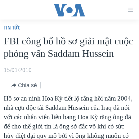
Đường
dẫn
TIN TỨC
truy
TRANG CHỦ
FBI công bố hồ sơ giải mật cuộc
cập
VIỆT NAM
phỏng vấn Saddam Hussein
Tới
HOA KỲ
nội
BIỂN ĐÔNG
15/01/2010
dung
THẾ GIỚI
chính
Chia sẻ
BLOG
Tới
Hồ sơ an ninh Hoa Kỳ tiết lộ rằng hồi năm 2004,
điều
DIỄN ĐÀN
nhà cựu độc tài Saddam Hussein của Iraq đã nói
hướng
MỤC
với các nhân viên liên bang Hoa Kỳ rằng ông đã
chính
CHUYÊN ĐỀ
TỰ DO BÁO CHÍ
để cho thế giới tin là ông sở đắc võ khí có sức
Đi
HỌC TIẾNG ANH
hủy diệt đại quy mô bởi vì ông không muốn có
VẠCH TRẦN TIN GIẢ
CHIẾN TRANH THƯƠNG MẠI CỦA MỸ: QUÁ KHỨ VÀ HIỆN
tới