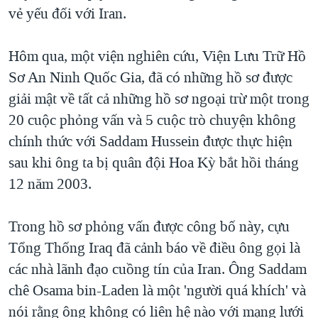
TẠI
vẻ yếu đối với Iran.
VIDEO
"Tìm"
NGƯỜI VIỆT HẢI NGOẠI
HÀNH TRÌNH BẦU CỬ 2024
NGHE
ĐỜI SỐNG
Hôm qua, một viện nghiên cứu, Viện Lưu Trữ Hồ
MỘT NĂM CHIẾN TRANH TẠI DẢI GAZA
KINH TẾ
Sơ An Ninh Quốc Gia, đã có những hồ sơ được
MẠNG XÃ HỘI
GIẢI MÃ VÀNH ĐAI & CON ĐƯỜNG
KHOA HỌC
giải mật về tất cả những hồ sơ ngoại trừ một trong
NGÀY TỊ NẠN THẾ GIỚI
20 cuộc phỏng vấn và 5 cuộc trò chuyện không
SỨC KHOẺ
TRỊNH VĨNH BÌNH - NGƯỜI HẠ 'BÊN THẮNG CUỘC'
chính thức với Saddam Hussein được thực hiện
Ngôn ngữ khác
VĂN HOÁ
GROUND ZERO – XƯA VÀ NAY
sau khi ông ta bị quân đội Hoa Kỳ bắt hồi tháng
THỂ THAO
12 năm 2003.
CHI PHÍ CHIẾN TRANH AFGHANISTAN
GIÁO DỤC
CÁC GIÁ TRỊ CỘNG HÒA Ở VIỆT NAM
Trong hồ sơ phỏng vấn được công bố này, cựu
THƯỢNG ĐỈNH TRUMP-KIM TẠI VIỆT NAM
Tổng Thống Iraq đã cảnh báo về điều ông gọi là
TRỊNH VĨNH BÌNH VS. CHÍNH PHỦ VIỆT NAM
các nhà lãnh đạo cuồng tín của Iran. Ông Saddam
NGƯ DÂN VIỆT VÀ LÀN SÓNG TRỘM HẢI SÂM
chê Osama bin-Laden là một 'người quá khích' và
nói rằng ông không có liên hệ nào với mạng lưới
BÊN KIA QUỐC LỘ: TIẾNG VỌNG TỪ NÔNG THÔN MỸ