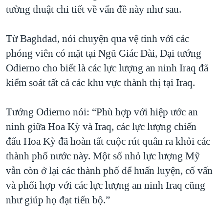
TẠI
tường thuật chi tiết về vấn đề này như sau.
VIDEO
"Tìm"
NGƯỜI VIỆT HẢI NGOẠI
HÀNH TRÌNH BẦU CỬ 2024
NGHE
ĐỜI SỐNG
Từ Baghdad, nói chuyện qua vệ tinh với các
MỘT NĂM CHIẾN TRANH TẠI DẢI GAZA
KINH TẾ
phóng viên có mặt tại Ngũ Giác Đài, Đại tướng
MẠNG XÃ HỘI
GIẢI MÃ VÀNH ĐAI & CON ĐƯỜNG
KHOA HỌC
Odierno cho biết là các lực lượng an ninh Iraq đã
NGÀY TỊ NẠN THẾ GIỚI
kiểm soát tất cả các khu vực thành thị tại Iraq.
SỨC KHOẺ
TRỊNH VĨNH BÌNH - NGƯỜI HẠ 'BÊN THẮNG CUỘC'
Ngôn ngữ khác
VĂN HOÁ
GROUND ZERO – XƯA VÀ NAY
Tướng Odierno nói: “Phù hợp với hiệp ước an
THỂ THAO
ninh giữa Hoa Kỳ và Iraq, các lực lượng chiến
CHI PHÍ CHIẾN TRANH AFGHANISTAN
GIÁO DỤC
đấu Hoa Kỳ đã hoàn tất cuộc rút quân ra khỏi các
CÁC GIÁ TRỊ CỘNG HÒA Ở VIỆT NAM
thành phố nước này. Một số nhỏ lực lượng Mỹ
THƯỢNG ĐỈNH TRUMP-KIM TẠI VIỆT NAM
vẫn còn ở lại các thành phố để huấn luyện, cố vấn
TRỊNH VĨNH BÌNH VS. CHÍNH PHỦ VIỆT NAM
và phối hợp với các lực lượng an ninh Iraq cũng
NGƯ DÂN VIỆT VÀ LÀN SÓNG TRỘM HẢI SÂM
như giúp họ đạt tiến bộ.”
BÊN KIA QUỐC LỘ: TIẾNG VỌNG TỪ NÔNG THÔN MỸ