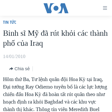
Đường
dẫn
TIN TỨC
truy
TRANG CHỦ
Binh sĩ Mỹ đã rút khỏi các thành
cập
VIỆT NAM
phố của Iraq
Tới
HOA KỲ
nội
BIỂN ĐÔNG
14/01/2010
dung
THẾ GIỚI
chính
Chia sẻ
BLOG
Tới
Hôm thứ Ba, Tư lệnh quân đội Hoa Kỳ tại Iraq,
điều
DIỄN ĐÀN
Đại tướng Ray Odierno tuyên bố là các lực lượng
hướng
MỤC
chiến đấu Hoa Kỳ đã hoàn tất rút quân theo như
chính
CHUYÊN ĐỀ
TỰ DO BÁO CHÍ
hoạch định ra khỏi Baghdad và các khu vực
Đi
HỌC TIẾNG ANH
thành thị khác. Thông tín viên Meredith Buel
VẠCH TRẦN TIN GIẢ
CHIẾN TRANH THƯƠNG MẠI CỦA MỸ: QUÁ KHỨ VÀ HIỆN
tới