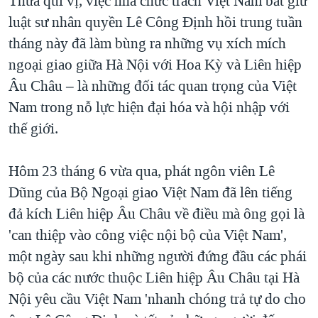
Thưa quí vị, việc nhà chức trách Việt Nam bắt giữ
luật sư nhân quyền Lê Công Định hồi trung tuần
QUAN HỆ VIỆT MỸ
tháng này đã làm bùng ra những vụ xích mích
ngoại giao giữa Hà Nội với Hoa Kỳ và Liên hiệp
Âu Châu – là những đối tác quan trọng của Việt
Nam trong nỗ lực hiện đại hóa và hội nhập với
thế giới.
Hôm 23 tháng 6 vừa qua, phát ngôn viên Lê
Dũng của Bộ Ngoại giao Việt Nam đã lên tiếng
đả kích Liên hiệp Âu Châu về điều mà ông gọi là
'can thiệp vào công việc nội bộ của Việt Nam',
một ngày sau khi những người đứng đầu các phái
bộ của các nước thuộc Liên hiệp Âu Châu tại Hà
Nội yêu cầu Việt Nam 'nhanh chóng trả tự do cho