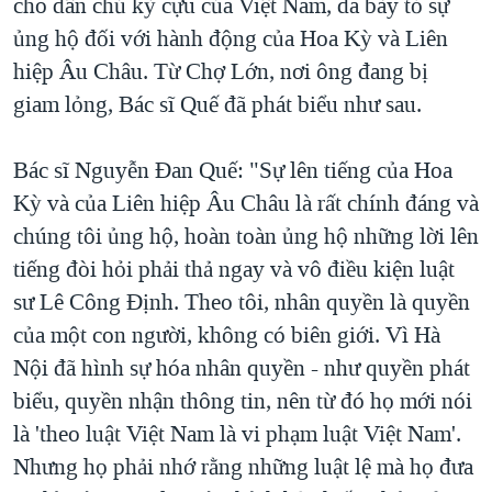
cho dân chủ kỳ cựu của Việt Nam, đã bày tỏ sự
ủng hộ đối với hành động của Hoa Kỳ và Liên
hiệp Âu Châu. Từ Chợ Lớn, nơi ông đang bị
giam lỏng, Bác sĩ Quế đã phát biểu như sau.
Bác sĩ Nguyễn Ðan Quế: "Sự lên tiếng của Hoa
Kỳ và của Liên hiệp Âu Châu là rất chính đáng và
chúng tôi ủng hộ, hoàn toàn ủng hộ những lời lên
tiếng đòi hỏi phải thả ngay và vô điều kiện luật
sư Lê Công Định. Theo tôi, nhân quyền là quyền
của một con người, không có biên giới. Vì Hà
Nội đã hình sự hóa nhân quyền - như quyền phát
biểu, quyền nhận thông tin, nên từ đó họ mới nói
là 'theo luật Việt Nam là vi phạm luật Việt Nam'.
Nhưng họ phải nhớ rằng những luật lệ mà họ đưa