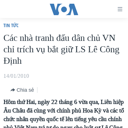
Đường
dẫn
TIN TỨC
truy
TRANG CHỦ
Các nhà tranh đấu dân chủ VN
cập
VIỆT NAM
chỉ trích vụ bắt giữ LS Lê Công
Tới
HOA KỲ
nội
Ðịnh
BIỂN ĐÔNG
dung
THẾ GIỚI
chính
14/01/2010
BLOG
Tới
Chia sẻ
điều
DIỄN ĐÀN
hướng
Hôm thứ Hai, ngày 22 tháng 6 vừa qua, Liên hiệp
MỤC
chính
Âu Châu đã cùng với chính phủ Hoa Kỳ và các tổ
CHUYÊN ĐỀ
TỰ DO BÁO CHÍ
Đi
chức nhân quyền quốc tế lên tiếng yêu cầu chính
HỌC TIẾNG ANH
VẠCH TRẦN TIN GIẢ
CHIẾN TRANH THƯƠNG MẠI CỦA MỸ: QUÁ KHỨ VÀ HIỆN
tới
phủ Việt Nam trả tự do ngay cho luật sư Lê Công