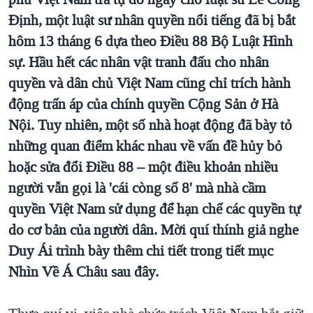
TẠI
VIDEO
"Tìm"
NGƯỜI VIỆT HẢI NGOẠI
Định, một luật sư nhân quyền nổi tiếng đã bị bắt
HÀNH TRÌNH BẦU CỬ 2024
NGHE
hôm 13 tháng 6 dựa theo Điều 88 Bộ Luật Hình
ĐỜI SỐNG
MỘT NĂM CHIẾN TRANH TẠI DẢI GAZA
sự. Hầu hết các nhân vật tranh đấu cho nhân
KINH TẾ
MẠNG XÃ HỘI
quyền và dân chủ Việt Nam cũng chỉ trích hành
GIẢI MÃ VÀNH ĐAI & CON ĐƯỜNG
KHOA HỌC
động trấn áp của chính quyền Cộng Sản ở Hà
NGÀY TỊ NẠN THẾ GIỚI
SỨC KHOẺ
Nội. Tuy nhiên, một số nhà hoạt động đã bày tỏ
TRỊNH VĨNH BÌNH - NGƯỜI HẠ 'BÊN THẮNG CUỘC'
Ngôn ngữ khác
VĂN HOÁ
những quan điểm khác nhau về vấn đề hủy bỏ
GROUND ZERO – XƯA VÀ NAY
hoặc sửa đổi Điều 88 – một điều khoản nhiều
THỂ THAO
CHI PHÍ CHIẾN TRANH AFGHANISTAN
người vẫn gọi là 'cái còng số 8' mà nhà cầm
GIÁO DỤC
quyền Việt Nam sử dụng để hạn chế các quyền tự
CÁC GIÁ TRỊ CỘNG HÒA Ở VIỆT NAM
do cơ bản của người dân. Mời quí thính giả nghe
THƯỢNG ĐỈNH TRUMP-KIM TẠI VIỆT NAM
Duy Ái trình bày thêm chi tiết trong tiết mục
TRỊNH VĨNH BÌNH VS. CHÍNH PHỦ VIỆT NAM
Nhìn Về Á Châu sau đây.
NGƯ DÂN VIỆT VÀ LÀN SÓNG TRỘM HẢI SÂM
BÊN KIA QUỐC LỘ: TIẾNG VỌNG TỪ NÔNG THÔN MỸ